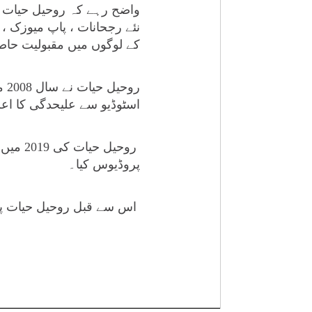
واضح رہے کہ روحیل حیات پا
نئے رجحانات ، پاپ میوزک ،
کے لوگوں میں مقبولیت حا
اسٹوڈیو سے علیحدگی کا اعلا
پروڈیوس کیا۔
اس سے قبل روحیل حیات پاکس