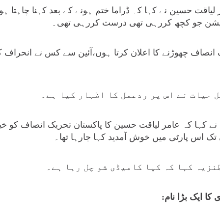
ر لیاقت حسین نے کہا کہ ڈراما ختم ہونے کے بعد کہنا چاہتا 
پوزیشن جو کچھ کررہی تھی درست کررہی تھی۔
 انصاف چھوڑنے کا اعلان کرتا ہوں،آئین سے کس نے انحراف 
 حیات نے اس پر ردعمل کا اظہار کیا ہے۔
نے کہا کہ عامر لیاقت حسین کا پاکستان تحریک انصاف کو خ
ی تک اس پارٹی میں خوش آمدید کہا جارہا تھا۔
نزیہ کہا کہ کیا کامیڈی شو چل رہا ہے۔
ا ایک بڑا نام: