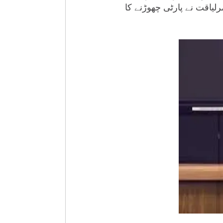
یاقت نے پارٹی چھوڑنے کا