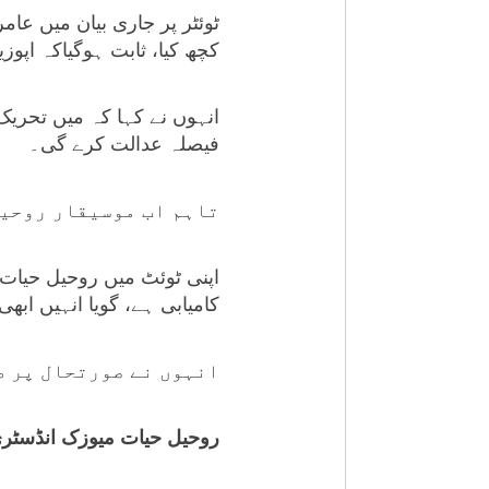
ٹوئٹر پر جاری بیان میں عام
کچھ کیا، ثابت ہوگیاکہ ا
انہوں نے کہا کہ میں تحریک
فیصلہ عدالت کرے گی۔
تاہم اب موسیقار روحیل
اپنی ٹوئٹ میں روحیل حیات 
کامیابی ہے، گویا انہیں ابھ
انہوں نے صورتحال پر ط
روحیل حیات میوزک انڈسٹری ک