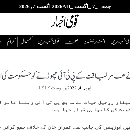
جمعہ _7 _اگست _2026AH اگست 7, 2026
قوامی خبریں
انٹرٹینمنٹ
صحت
قومی خبریں
کھیل
‎کرائم
و
لیاقت کے پی ٹی آئی چھوڑنے کو حکومت کی اصل 
اپریل 4, 2022
پر پوسٹ کیا گیا
قار روحیل حیات نے سابق پی ٹی آئی رہنما عامر ل
ومت کی کامیابی قرار دیا ہے۔
یں اپوزیشن کی جانب سے عمران خان کے خلاف جمع کرائی جا