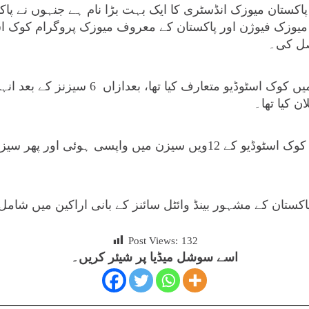
کستان میوزک انڈسٹری کا ایک بہت بڑا نام ہے جنہوں نے پا
 میوزک فیوژن اور پاکستان کے معروف میوزک پروگرام کوک اسٹ
صل کی۔
ن کیا تھا۔
تان کے مشہور بینڈ وائٹل سائنز کے بانی اراکین میں شامل
Post Views:
132
اسے سوشل میڈیا پر شیئر کریں۔