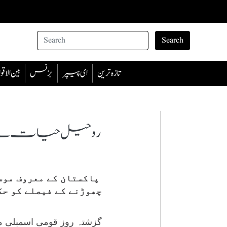
Search
تازہ ترین
ای پیپر
بزنس
بین الا
روحیل حیات نے عامر 
پاکستان کے معروف موسی
چھوڑنے کے فیصلے کو حک
گزشتہ روز قومی اسمبلی م