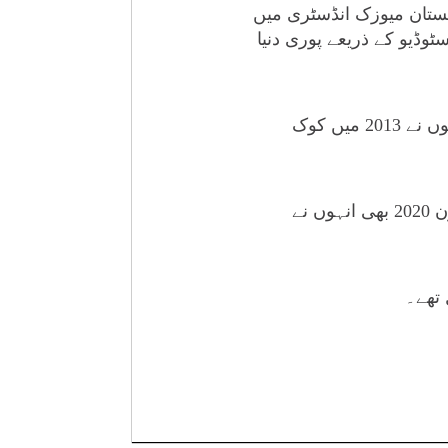
کستان میوزک انڈسٹری میں
وڈیو کے ذریعے پوری دنیا
روحیل حیات نے سال 2008 میں کوک اسٹوڈیو متعارف کیا تھا، بعدازاں 6 سیزنز کے بعد انہوں نے 2013 میں کوک
روحیل حیات کی 2019 میں کوک اسٹوڈیو کے 12ویں سیزن میں واپسی ہوئی اور پھر سیزن 2020 بھی انہوں نے
 تھے۔