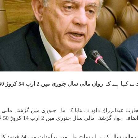
رت عبدالرزاق داؤد نے بتایا کہ ماہ جنوری میں گزشتہ مالی 
مشیر تجارت نے بتایا کہ رواں م