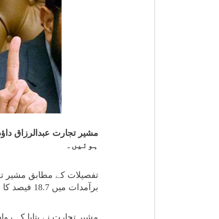
ہوئیں۔
تفصیلات کے مطابق مشیر تجا
برآمدات میں 18.7 فیصد کا اضافہ ہوا، گزشتہ مالی سال جنوری میں 2 ارب 14 کروڑ 50 لاکھ ڈالر کی برآمدات تھیں۔