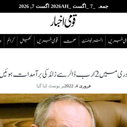
جمعہ _7 _اگست _2026AH اگست 7, 2026
قوامی خبریں
انٹرٹینمنٹ
صحت
قومی خبریں
کھیل
‎کرائم
و
رآمدات ہوئیں، عبدالرزاق داؤد
فروری 4, 2022
پر پوسٹ کیا گیا