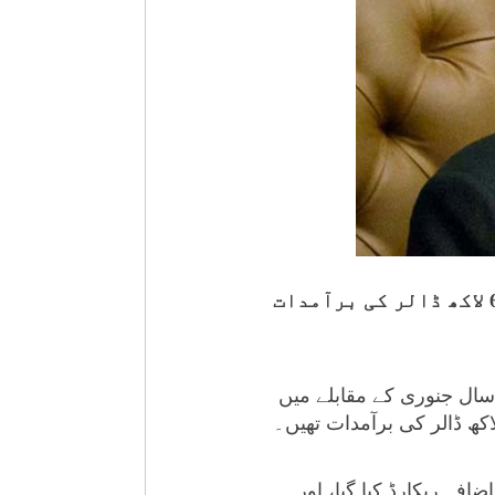
مشیر تجارت عبدالرزاق داؤد نے کہا ہے کہ رواں مالی سال جنوری میں 2 ارب 54 کروڑ 60 لاکھ ڈالر کی برآمدات
سال جنوری کے مقابلے میں
الی سال کے پہلے سات ماہ میں برآمدات میں 24 فیصد کا اضافہ ریکارڈ کیا گیا، اور