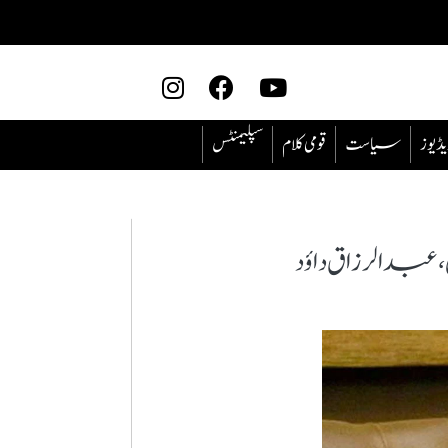
یڈیوز
سیاست
قومی کلام
سپلیمنٹس