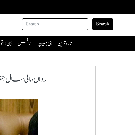
Search
تازہ ترین
ای پیپر
بزنس
بین الا
رواں مالی سال جنوری میں 2 ارب ڈالرسے زائد کی ب