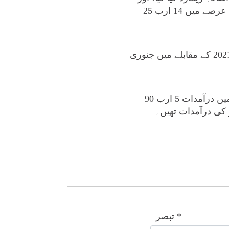
اب تک 17 ارب 67 کروڑ 10 لاکھ ڈالر کی برآمدات ہوئیں ہے جبکہ گزشتہ مالی سال اسی عرصے میں 14 ارب 25
انکا کہنا تھا کہ ماہانہ بنیادوں پر درآمدات میں کمی کا رجحان بھی نظر آرہا ہے، دسمبر 2021 کے مقابلے میں جنوری
مشیر تجارت نے کہا کہ دسمبر میں درآمدات 7 ارب 58 کروڑ ڈالر کی تھیں، جنوری 2022 میں درآمدات 5 ارب 90
*
تبصرہ