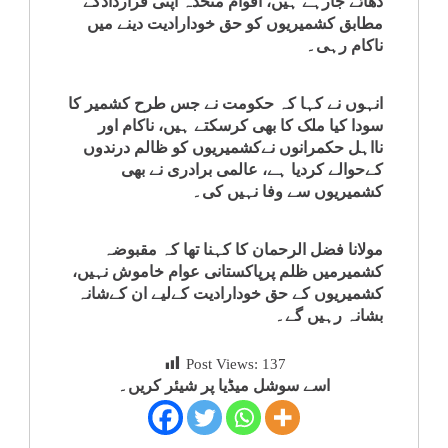
ڈھائے جارہے ہیں، اقوام متحدہ اپنی قراردادکے
کلام
مطابق کشمیریوں کو حق خودارادیت دینے میں
ناکام رہی۔
سپلیمنٹس
انہوں نے کہا کہ حکومت نے جس طرح کشمیر کا
سودا کیا ملک کا بھی کرسکتے ہیں، ناکام اور
نااہل حکمرانوں نےکشمیریوں کو ظالم درندوں
کےحوالے کردیا ہے، عالمی برادری نے بھی
کشمیریوں سے وفا نہیں کی۔
مولانا فضل الرحمان کا کہنا تھا کہ مقبوضہ
کشمیرمیں ظلم پرپاکستانی عوام خاموش نہیں،
کشمیریوں کے حق خودارادیت کےلیے ان کےشانہ
بشانہ رہیں گے۔
Post Views:
137
اسے سوشل میڈیا پر شیئر کریں۔