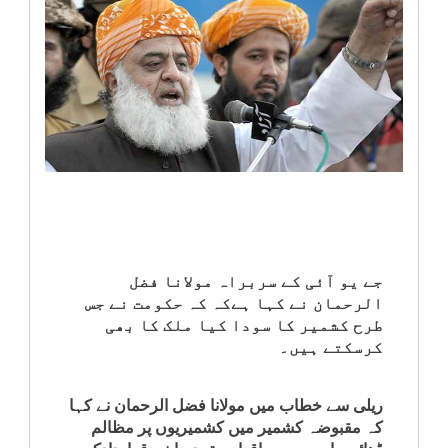
انٹرٹینمنٹ
صحت
قومی
خبریں
کھیل
‎کرائم
جے یو آئی کے سربراہ مولانا فضل
الرحمان نے کہا ہےکہ کہ حکومت نے جس
طرح کشمیر کا سودا کیا ملک کا بھی
ویڈیوز
کرسکتے ہیں۔
سیاست
ریلی سے خطاب میں مولانا فضل الرحمان نے کہا
کہ مقبوضہ کشمیر میں کشمیریوں پر مظالم
قومی