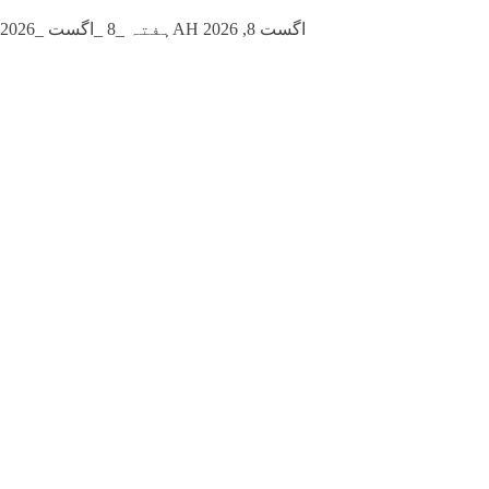
ہفتہ _8 _اگست _2026AH اگست 8, 2026