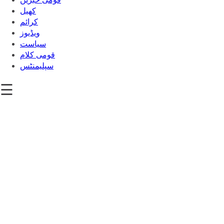
کھیل
‎کرائم
ویڈیوز
سیاست
قومی کلام
سپلیمنٹس
☰