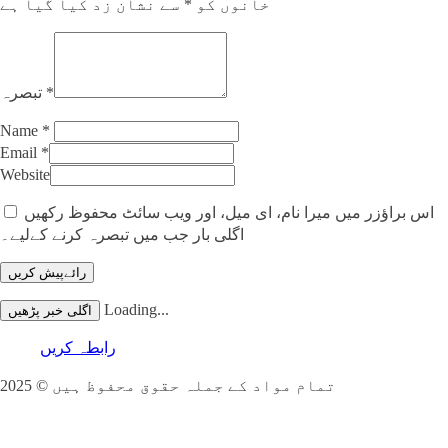
خانوں کو
*
سے نشان زد کیا گیا ہے
*
تبصرہ
Name
*
Email
*
Website
اس براؤزر میں میرا نام، ای میل، اور ویب سائٹ محفوظ رکھیں
اگلی بار جب میں تبصرہ کرنے کےلیے۔
Loading...
اگلی خبر پڑھیں
رابطہ کریں
تمام مواد کے جملہ حقوق محفوظ ہیں © 2025