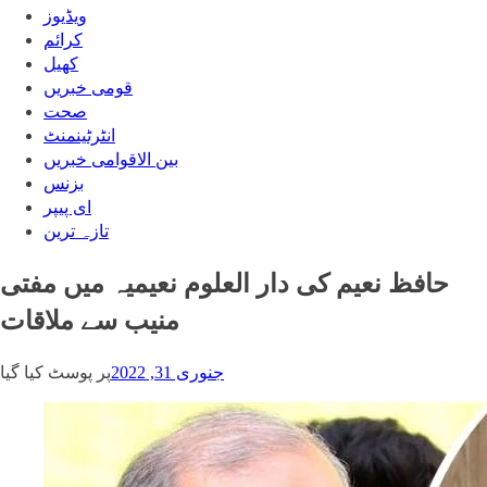
ویڈیوز
‎کرائم
کھیل
قومی خبریں
صحت
انٹرٹینمنٹ
بین الاقوامی خبریں
بزنس
ای پیپر
تازہ ترین
حافظ نعیم کی دار العلوم نعیمیہ میں مفتی
منیب سے ملاقات
جنوری 31, 2022
پر پوسٹ کیا گیا