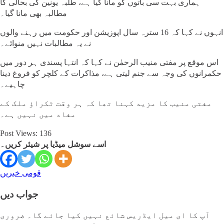
ہماری بہت سی باتوں کو مانا گیا ہے، طلبہ یونین کی بحالی کا
مطالبہ بھی مانا گیا۔
انہوں نے کہا کہ 16 سترہ سال اپوزیشن اور حکومت میں رہنے والوں
نے یہ مطالبات نہیں منوائے۔
اس موقع پر مفتی منیب الرحمٰن نے کہا کہ انتہا پسندی ہر دور میں
حکمرانوں کی وجہ سے جنم لیتی ہے، مذاکرات کے کلچر کو فروغ دینا
چاہیے۔
مفتی منیب کا مزید کہنا تھا کہ ہر وقت ٹکراؤ ملک کے
مفاد میں نہیں ہے۔
Post Views:
136
اسے سوشل میڈیا پر شیئر کریں۔
قومی خبریں
جواب دیں
آپ کا ای میل ایڈریس شائع نہیں کیا جائے گا۔
ضروری