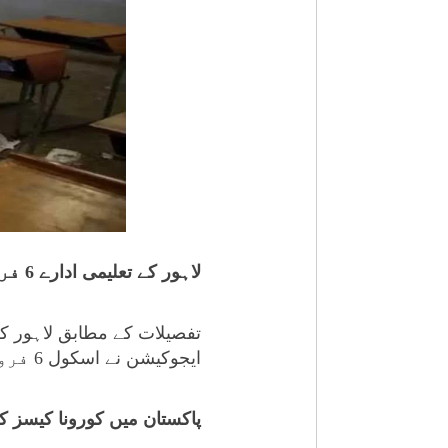
لاہور کے تعلیمی ادارے 6 فروری تک بند کرنے کا فیصلہ کیا گیا ہے۔
ایجوکیشن نے اسکول 6 فروری تک بند کر دیا ہے۔
پاکستان میں کورونا کیسز کی شرح 8 فیصد سے