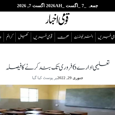
جمعہ _7 _اگست _2026AH اگست 7, 2026
قوامی خبریں
انٹرٹینمنٹ
صحت
قومی خبریں
کھیل
‎کرائم
و
تعلیمی ادارے 6 فروری تک بند کرنے کا فیصلہ
جنوری 29, 2022
پر پوسٹ کیا گیا