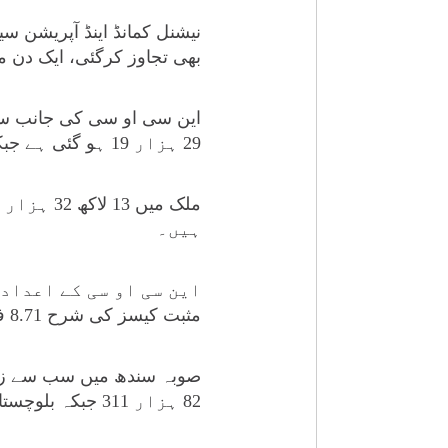
بھی تجاوز کرگئی، ایک دن میں 4 ہزار سے زائد کیسز سامن
این سی او سی کی جانب سے 
29 ہزار 19 ہو گئی ہے جبکہ ایکٹیو کیسز کی تعداد 35 ہزار 884 ہے۔
ہیں۔
مثبت کیسز کی شرح 8.71 فیصد ریکارڈ کی گئی۔
82 ہزار 311 جبکہ بلوچستان میں 33 ہزار 705 کیسز رپورٹ ہوئے ہیں۔