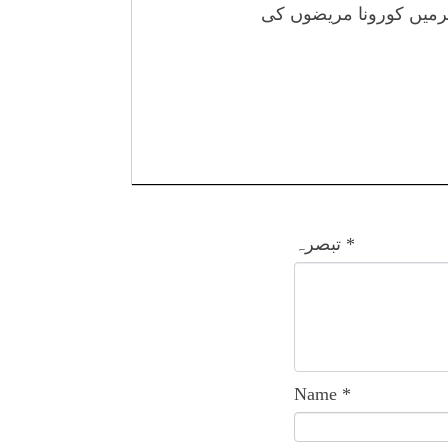
 بلتستان میں 10 ہزار 445 کیسز، آزادکشمیرمیں کورونا مریضوں کی
*
تبصرہ
Name
*