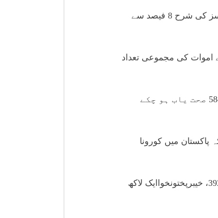
نیشنل کمانڈ اینڈ آپریشن سینٹر ( این سی او سی) کے مطابق پاکستان میں یومیہ مثبت کیسز کی شرح 8 فیصد سے
 اموات کی مجموعی تعداد
ملک میں 13 لاکھ 32 ہزار 487 افراد کورونا سے متاثر ہوئے، 12 لاکھ 63 ہزار 584 صحت یاب ہو چکے
3 نئے کیسز سامنے آئے جبکہ پاکستان میں کورونا
صوبہ سندھ میں سب سے زیادہ 5 لاکھ 2 ہزار 500 کیسز ، پنجاب میں 4 لاکھ 53 ہزار 392، خیبرپختونخواایک لاکھ