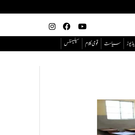
یڈیوز
سیاست
قومی کلام
سپلیمنٹس