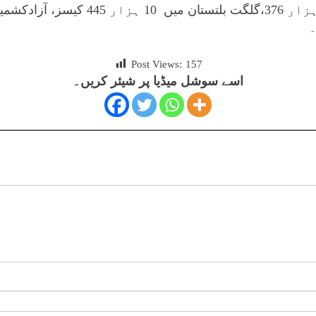
اسلام آباد میں ایک لاکھ 11 ہزار 376،گلگت
Post Views:
157
اسے سوشل میڈیا پر شیئر کریں۔