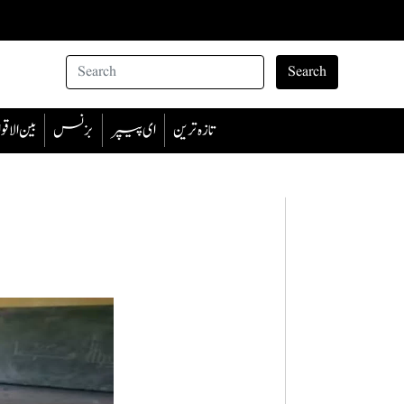
Search
تازہ ترین
ای پیپر
بزنس
بین الا