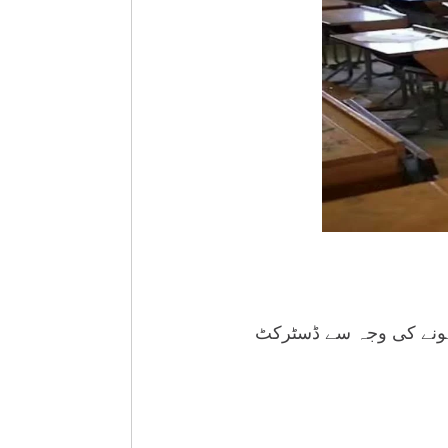
نا وائرس کی تصدیق ہونے کی وجہ سے ڈسٹرکٹ