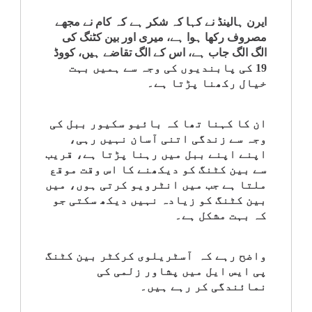
ایرن ہالینڈ نے کہا کہ شکر ہے کہ کام نے مجھے
مصروف رکھا ہوا ہے، میری اور بین کٹنگ کی
الگ الگ جاب ہے، اس کے الگ تقاضے ہیں، کووڈ
19 کی پابندیوں کی وجہ سے ہمیں بہت
خیال رکھنا پڑتا ہے۔
ان کا کہنا تھا کہ بائیو سکیور ببل کی
وجہ سے زندگی اتنی آسان نہیں رہی،
اپنے اپنے ببل میں رہنا پڑتا ہے، قریب
سے بین کٹنگ کو دیکھنے کا اس وقت موقع
ملتا ہے جب میں انٹرویو کرتی ہوں، میں
بین کٹنگ کو زیادہ نہیں دیکھ سکتی جو
کہ بہت مشکل ہے۔
واضح رہے کہ آسٹریلوی کرکٹر بین کٹنگ
پی ایس ایل میں پشاور زلمی کی
نمائندگی کر رہے ہیں۔