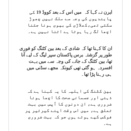
کلام
ایرن نے کہا کہ میں اس کے بعد کووڈ 19 کی
پابندیوں کی وجہ سے ملک نہیں چھوڑ
سپلیمنٹس
سکتی تھی،کھلاڑی کی بیوی ہونا جتنا
اچھا لگ رہا ہوتا ہے اتنا نہیں ہے۔
ان کا کہنا تھا کہ شادی کے بعد بین کٹنگ کو فوری
طور پر گزشتہ برس پاکستان سپر لیگ کے لیے آنا
تھا، بین کٹنگ کے جانے کی وجہ سے میں بہت
افسردہ ہو گئی تھی کیونکہ مجھے سڈنی میں
ہی رہنا پڑا تھا۔
بین کٹنگ کی اہلیہ کا یہ کہنا ہے کہ
ذہنی اور جسمانی صحت کا اچھا ہونا
ضروری ہے، ان دونوں کا آپس میں بہت
تعلق ہے، میں اس وقت اپنے کیرئیر پر
فوکس کیے ہوئے ہوں جو کہ بہت ضروری
ہے۔