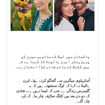
انٹرٹینمنٹ
صحت
قومی
خبریں
کھیل
پاکستان سپر لیگ کے ساتویں سیزن کی
پریزینٹر ایرن ہالینڈ کا کہنا ہے کہ
‎کرائم
بین کٹنگ کے ساتھ شادی کڑا امتحان ہے۔
ویڈیوز
آسٹریلوی میگزین سے گفتگو کرتے ہوئے ایرن
ہالینڈ نے کہا کہ لوگ سمجھتے ہیں کہ یہ
سیاست
گلیمرس زندگی ہے جب کہ ایسا نہیں ہے، شادی
کے دو دن بعد بین کٹنگ ساڑھے چار ماہ کے لیے
چلے گئے۔
قومی