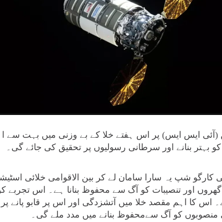
 (آئی ایس ایس) پر اس ہفتے خلا کے بے وزنی میں بہت سے اہ
 کو بہتر بنانے اور سرطانی رسولیوں پر تحقیق کی جائے گی۔
ارگو شپ یہ سارا سامان لے کر بین الاقوامی خلائی اسٹیش
 گھروں اور تنصیبات کو آگ سے محفوظ بنانا ہے۔ اس تجربے کو 
ہے۔ اس کا اہم مقصد خلا میں آتشزدگی اور اس پر قابو پانے پ
منصوبوں کو آگ سےمحفوظ بنانے میں مدد ملے گی۔