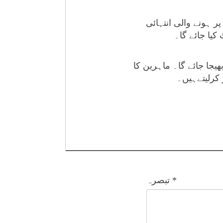
ر ہونے والی انتہائی
کیا جائے گا۔
جا جائے گا۔ ماہرین کا
 کرلیتےہیں۔
*
تبصرہ