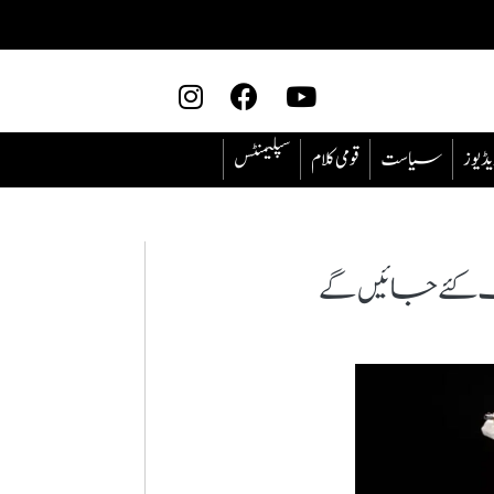
یڈیوز
سیاست
قومی کلام
سپلیمنٹس
ات کئے جائیں گے