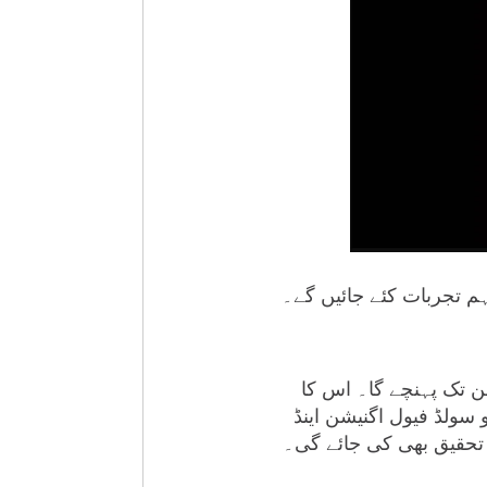
م تجربات کئے جائیں گے۔
ن تک پہنچے گا۔ اس کا
سولڈ فیول اگنیشن اینڈ
ر تحقیق بھی کی جائے گی۔