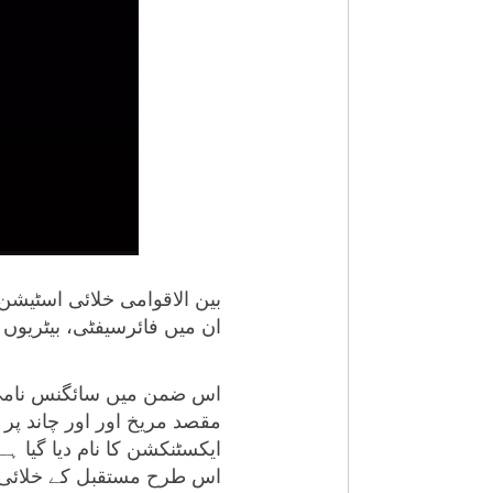
بین الاقوامی خلائی اسٹیشن
ان میں فائرسیفٹی، بیٹریوں
اس ضمن میں سائگنس نامی ک
مقصد مریخ اور اور چاند پر
ایکسٹنکشن کا نام دیا گیا 
اس طرح مستقبل کے خلائی 