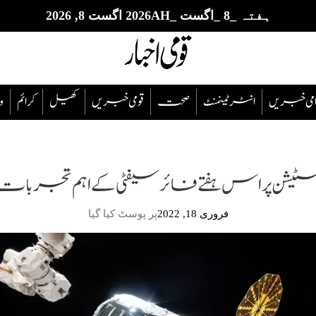
ہفتہ _8 _اگست _2026AH اگست 8, 2026
قوامی خبریں
انٹرٹینمنٹ
صحت
قومی خبریں
کھیل
‎کرائم
و
ئی اسٹیشن پر اس ہفتے فائرسیفٹی کے اہم تجرب
فروری 18, 2022
پر پوسٹ کیا گیا