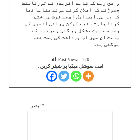
واضح رہے کہ شاہد آفریدی نے ٹورنامنٹ
چھوڑنے کا اعلان کرتے ہوئے بتایا تھا
کہ وہ پی ایس ایل اچھے نوٹ پر ختم
کرنا چاہتے تھے لیکن پرانی انجری کی
وجہ سے بہت مشکل ہو گئی ہے، درد کے
باعث ان میں اب برداشت کی ہمت ختم
ہوگئی ہے۔
Post Views:
120
اسے سوشل میڈیا پر شیئر کریں۔
*
تبصرہ