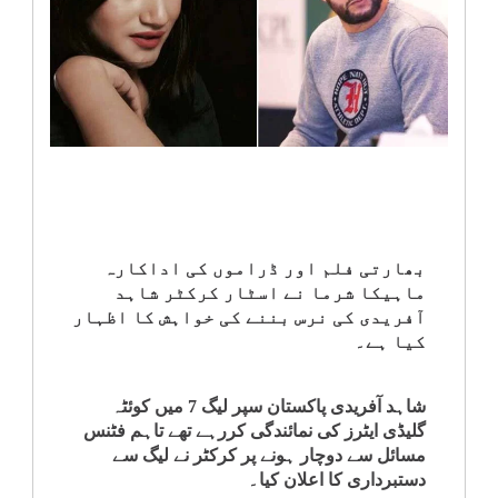
انٹرٹینمنٹ
صحت
قومی
خبریں
کھیل
بھارتی فلم اور ڈراموں کی اداکارہ
ماہیکا شرما نے اسٹار کرکٹر شاہد
‎کرائم
آفریدی کی نرس بننے کی خواہش کا اظہار
کیا ہے۔
ویڈیوز
شاہد آفریدی پاکستان سپر لیگ 7 میں کوئٹہ
سیاست
گلیڈی ایٹرز کی نمائندگی کررہے تھے تاہم فٹنس
مسائل سے دوچار ہونے پر کرکٹر نے لیگ سے
دستبرداری کا اعلان کیا۔
قومی