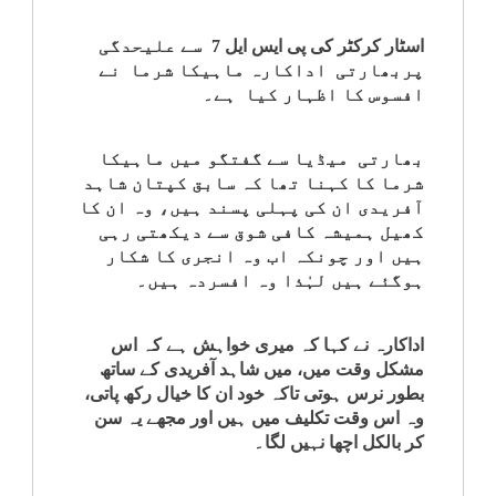
کلام
اسٹار کرکٹر کی پی ایس ایل 7 سے علیحدگی
پربھارتی اداکارہ ماہیکا شرما نے
سپلیمنٹس
افسوس کا اظہار کیا ہے۔
بھارتی میڈیا سے گفتگو میں ماہیکا
شرما کا کہنا تھا کہ سابق کپتان شاہد
آفریدی ان کی پہلی پسند ہیں، وہ ان کا
کھیل ہمیشہ کافی شوق سے دیکھتی رہی
ہیں اور چونکہ اب وہ انجری کا شکار
ہوگئے ہیں لہٰذا وہ افسردہ ہیں۔
اداکارہ نے کہا کہ میری خواہش ہے کہ اس
مشکل وقت میں، میں شاہد آفریدی کے ساتھ
بطور نرس ہوتی تاکہ خود ان کا خیال رکھ پاتی،
وہ اس وقت تکلیف میں ہیں اور مجھے یہ سن
کر بالکل اچھا نہیں لگا۔