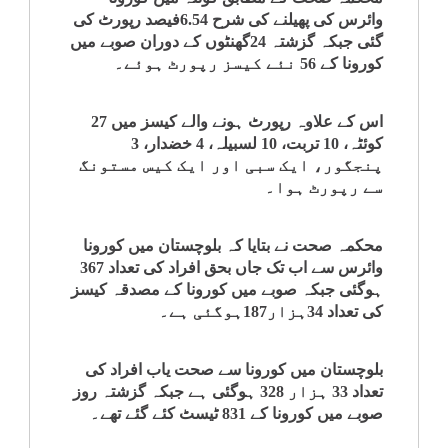
وائرس کی پھیلنے کی شرح 6.54فیصد رپورٹ کی
کلام
گئی جبکہ گزشتہ 24گھنٹوں کے دوران صوبے میں
کورونا کے 56 نئے کیسز رپورٹ ہوئے۔
سپلیمنٹس
اس کے علاوہ رپورٹ ہونے والے کیسز میں 27
کوئٹہ، 10 تربت، 10 لسبیلہ، 4 خضدار، 3
پنجگور، ایک سبی اور ایک کیس مستونگ
سے رپورٹ ہوا۔
محکمہ صحت نے بتایا کہ بلوچستان میں کورونا
وائرس سے اب تک جاں بحق افراد کی تعداد 367
ہوگئی جبکہ صوبے میں کورونا کے مصدقہ کیسز
کی تعداد 34ہزار187ہوگئی ہے۔
بلوچستان میں کورونا سے صحت یاب افراد کی
تعداد 33 ہزار 328 ہوگئی ہے جبکہ گزشتہ روز
صوبے میں کورونا کے 831 ٹیسٹ کئے گئے تھے۔