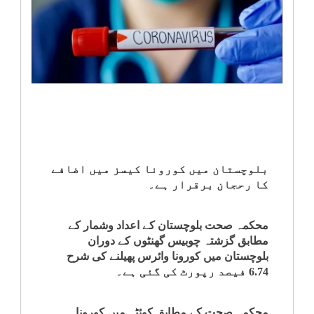
انٹرٹینمنٹ
صحت
قومی
خبریں
کھیل
بلوچستان میں کورونا کیسز میں اضافے
کا رحجان برقرار ہے۔
‎کرائم
محکمہ صحت بلوچستان کے اعداد وشمار کے
ویڈیوز
مطابق گزشتہ چوبیس گھنٹوں کے دوران
بلوچستان میں کورونا وائرس پھیلنے کی شرح
سیاست
6.74 فیصد رپورٹ کی گئی ہے۔
قومی
محکمہ صحت کے مطابق کوئٹہ میں کورونا