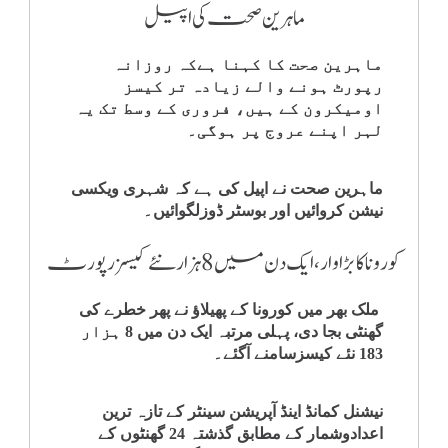
ماہرین صحت کی اپیل
ماہرین صحت کا کہنا ہےکہ روزانہ
رپورٹ ہونے والے زیادہ تر کیسز
اومیکرون کے ہیں، فروری کے وسط تک یہ
لہر اپنے عروج پر ہوگی۔
ماہرین صحت نے اپیل کی ہے کہ شہری ویکسی
نیشن کروائیں اور بوسٹر ڈوزلگوائیں۔
کورونا کا بڑا وار، ایک دن میں 8 ہزار نئے کیسز رپورٹ
ملک بھر میں کورونا کے پھیلاؤ نے پھر خطرے کی
گھنٹی بجا دی، پہلی مرتبہ ایک دن میں 8 ہزار
183 نئے کیسزسامنے آگئے۔
نیشنل کمانڈ اینڈ آپریشن سینٹر کے تازہ ترین
اعدادوشمار کے مطابق گذشتہ 24 گھنٹوں کے