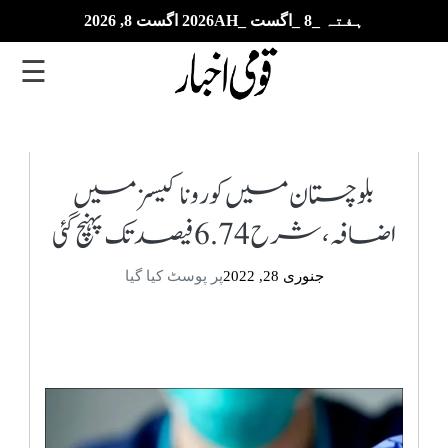
ہفتہ _8 _اگست _2026AH اگست 8, 2026
☰
تازہ
ترین
بلوچستان میں کورونا کیسز میں
اضافہ، شرح 6.74 فیصد تک پہنچ گئی
ای
پیپر
جنوری 28, 2022
پر پوسٹ کیا گیا
بزنس
بین
الاقوامی
خبریں