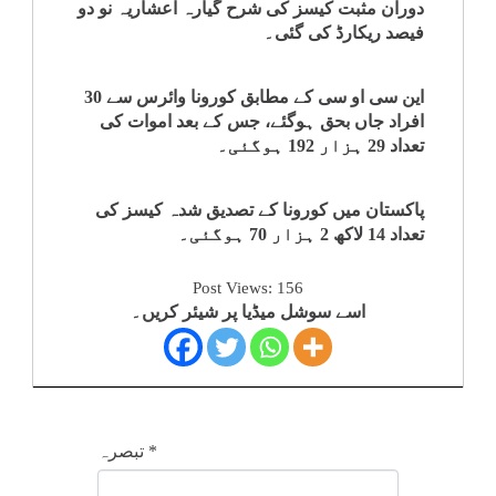
دوران مثبت کیسز کی شرح گیارہ اعشاریہ نو دو
فیصد ریکارڈ کی گئی۔
این سی او سی کے مطابق کورونا وائرس سے 30
افراد جاں بحق ہوگئے، جس کے بعد اموات کی
تعداد 29 ہزار 192 ہوگئی۔
پاکستان میں کورونا کے تصدیق شدہ کیسز کی
تعداد 14 لاکھ 2 ہزار 70 ہوگئی۔
Post Views:
156
اسے سوشل میڈیا پر شیئر کریں۔
*
تبصرہ