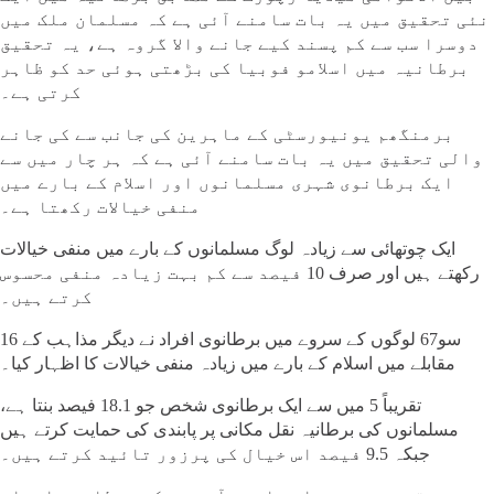
نئی تحقیق میں یہ بات سامنے آئی ہے کہ مسلمان ملک میں
دوسرا سب سے کم پسند کیے جانے والا گروہ ہے، یہ تحقیق
برطانیہ میں اسلامو فوبیا کی بڑھتی ہوئی حد کو ظاہر
کرتی ہے۔
برمنگھم یونیورسٹی کے ماہرین کی جانب سے کی جانے
والی تحقیق میں یہ بات سامنے آئی ہے کہ ہر چار میں سے
ایک برطانوی شہری مسلمانوں اور اسلام کے بارے میں
منفی خیالات رکھتا ہے۔
ایک چوتھائی سے زیادہ لوگ مسلمانوں کے بارے میں منفی خیالات
رکھتے ہیں اور صرف 10 فیصد سے کم بہت زیادہ منفی محسوس
کرتے ہیں۔
16 سو67 لوگوں کے سروے میں برطانوی افراد نے دیگر مذاہب کے
مقابلے میں اسلام کے بارے میں زیادہ منفی خیالات کا اظہار کیا۔
تقریباً 5 میں سے ایک برطانوی شخص جو 18.1 فیصد بنتا ہے،
مسلمانوں کی برطانیہ نقل مکانی پر پابندی کی حمایت کرتے ہیں
جبکہ 9.5 فیصد اس خیال کی پرزور تائید کرتے ہیں۔