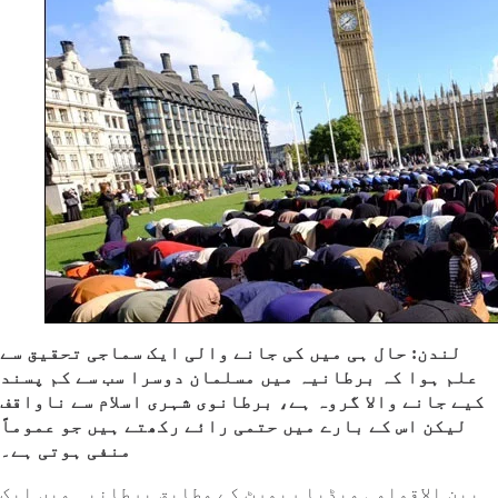
لندن: حال ہی میں کی جانے والی ایک سماجی تحقیق سے
علم ہوا کہ برطانیہ میں مسلمان دوسرا سب سے کم پسند
کیے جانے والا گروہ ہے، برطانوی شہری اسلام سے ناواقف
لیکن اس کے بارے میں حتمی رائے رکھتے ہیں جو عموماً
منفی ہوتی ہے۔
بین الاقوامی میڈیا رپورٹ کے مطابق برطانیہ میں ایک