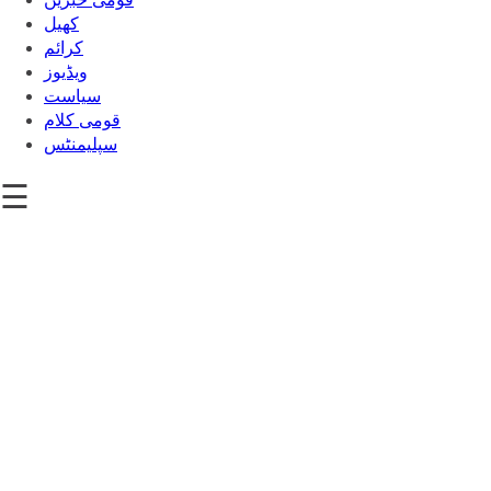
کھیل
‎کرائم
ویڈیوز
سیاست
قومی کلام
سپلیمنٹس
☰