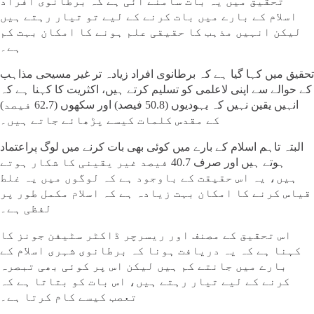
تحقیق میں یہ بات سامنے آئی ہے کہ برطانوی افراد
اسلام کے بارے میں بات کرنے کے لیے تو تیار رہتے ہیں
لیکن انہیں مذہب کا حقیقی علم ہونے کا امکان بہت کم
ہے۔
تحقیق میں کہا گیا ہے کہ برطانوی افراد زیادہ تر غیر مسیحی مذاہب
کے حوالے سے اپنی لاعلمی کو تسلیم کرتے ہیں، اکثریت کا کہنا ہے کہ
انہیں یقین نہیں کہ یہودیوں (50.8 فیصد) اور سکھوں (62.7 فیصد)
کے مقدس کلمات کیسے پڑھائے جاتے ہیں۔
البتہ تاہم اسلام کے بارے میں کوئی بھی بات کرنے میں لوگ پراعتماد
ہوتے ہیں اور صرف 40.7 فیصد غیر یقینی کا شکار ہوتے
ہیں، یہ اس حقیقت کے باوجود ہے کہ لوگوں میں یہ غلط
قیاس کرنے کا امکان بہت زیادہ ہے کہ اسلام مکمل طور پر
لفظی ہے۔
اس تحقیق کے مصنف اور ریسرچر ڈاکٹر سٹیفن جونز کا
کہنا ہے کہ یہ دریافت ہونا کہ برطانوی شہری اسلام کے
بارے میں جانتے کم ہیں لیکن اس پر کوئی بھی تبصرہ
کرنے کے لیے تیار رہتے ہیں، اس بات کو بتاتا ہے کہ
تعصب کیسے کام کرتا ہے۔