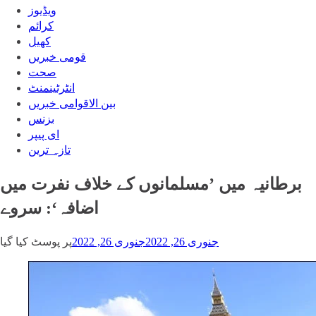
ویڈیوز
‎کرائم
کھیل
قومی خبریں
صحت
انٹرٹینمنٹ
بین الاقوامی خبریں
بزنس
ای پیپر
تازہ ترین
برطانیہ میں ’مسلمانوں کے خلاف نفرت میں
اضافہ‘: سروے
جنوری 26, 2022
جنوری 26, 2022
پر پوسٹ کیا گیا