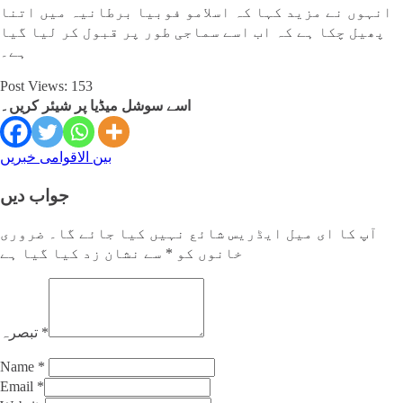
انہوں نے مزید کہا کہ اسلامو فوبیا برطانیہ میں اتنا
پھیل چکا ہے کہ اب اسے سماجی طور پر قبول کر لیا گیا
ہے۔
Post Views:
153
اسے سوشل میڈیا پر شیئر کریں۔
بین الاقوامی خبریں
جواب دیں
آپ کا ای میل ایڈریس شائع نہیں کیا جائے گا۔
ضروری
خانوں کو
*
سے نشان زد کیا گیا ہے
*
تبصرہ
Name
*
Email
*