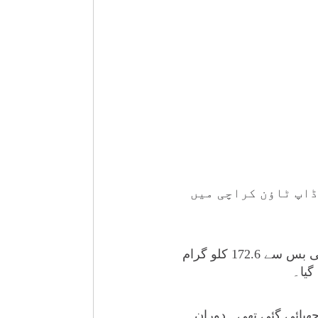
ڈاپ ٹاؤن کراچی میں
ترجمان اے این ایف کے مطابق کارروائی کے دوران ناردرن بائی پاس کے قریب دوران تلاشی بس سے 172.6 کلو گرام
گیا۔
ھپائی گئی تھی۔ دورانِ