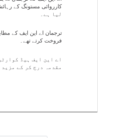
لیا ہے۔
ترجمان اے این ایف کے مط
فروخت کرتے تھے۔
اے این ایف ہیڈ کوارٹر
مقدمہ درج کر کے مزید 