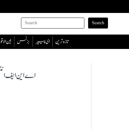
Search
تازہ ترین
ای پیپر
بزنس
بین الا
اے این ایف انٹیلیج