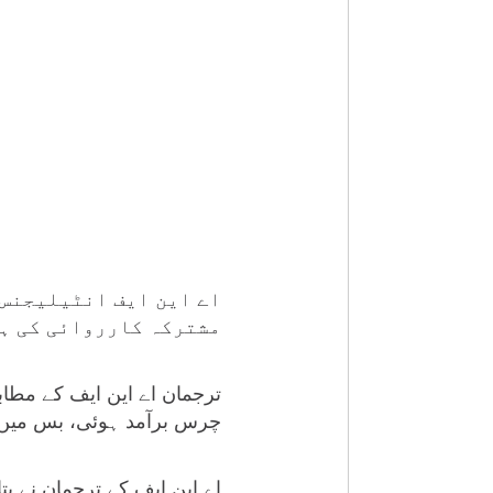
اے این ایف انٹیلیجنس 
مشترکہ کارروائی کی ہ
چرس برآمد ہوئی، بس میں مو
اے این ایف کے ترجمان نے بت