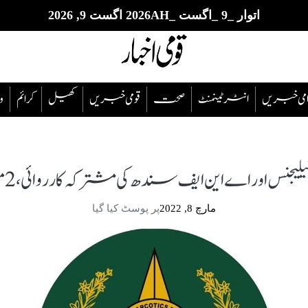
اتوار _9 _اگست _2026AH اگست 9, 2026
قوامی خبریں
انٹرٹینمنٹ
صحت
قومی خبریں
کھیل
‎کرائم
و
نس اور اے این ایف سندھ کی مشترکہ کارروائی، 2 ملزمان گرفتار
مارچ 8, 2022
پر پوسٹ کیا گیا