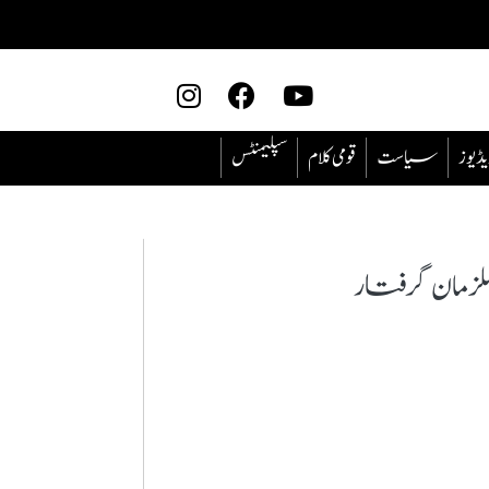
یڈیوز
سیاست
قومی کلام
سپلیمنٹس