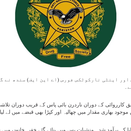
اور اینٹی نارکوٹکس فورس (اے این ایف) سندھ نے گ
ے۔
جود بھاری مقدار میں چھالیہ اور کپڑا بھی قبضے میں لے لیا 
ایا کہ برآمد شدہ منشیات بس میں بنائے گئے خفیہ خانوں میں چ