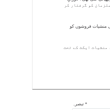
ائی مستونگ کے رہائشی نادر خان اور قلعہ عبداللہ کے رہائشی قدرت اللّٰہ نامی 2 ملزمان کو گرفتار کر
ی منشیات فروشوں کو
 منشیات ایکٹ کے تحت
*
تبصرہ