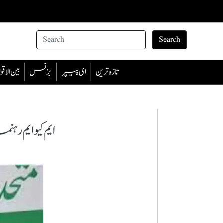
Search
تازہ ترین
ای پیپر
بزنس
بین الا
ایم کیو ایم ر