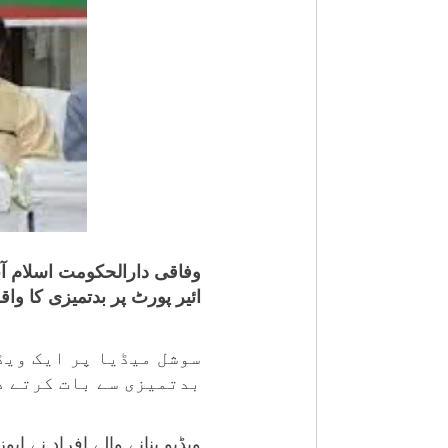
وفاقی دارالحکومت اسلام آبا
ائیر پورٹ پر بدتمیزی کا واق
سوشل میڈیا پر ایک ویڈ
بدتمیزی سے بات کرتے د
ویڈیو بنانے والے افراد نے ا