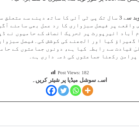
ویڈیو بنانے والے افراد کنور نوید سے 3 سال تک پی ٹی آئی کا ساتھ دینے
واقعے پر فیصل سبزواری کا رد عمل بھی سامنے آگی
ام آباد ائیرپورٹ پر تحریک انصاف کے حامیوں نے ڈپ
 گھیراؤ کیا اور الجھنے کی کوشش کی۔فیصل سبزواری
یٰ قیادت سے رابطہ کیا ہے، دونوں جماعتوں کے حام
پرامن رکھنا جماعتوں کی ذمہ داری ہے۔
Post Views:
182
اسے سوشل میڈیا پر شیئر کریں۔