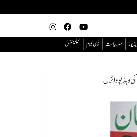
یڈیوز
سیاست
قومی کلام
سپلیمنٹس
 ویڈیو وائرل