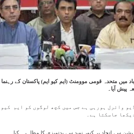
د میں متحدہ قومی موومنٹ (ایم کیو ایم) پاکستان کے رہنما 
عہ پیش آیا۔
یو وائرل ہورہی ہے جس میں کچھ لوگوں کو ایم کیو 
یکھا جاسکتا ہے۔
پوزیشن سے اتحاد پر کنور نوید سے بدتمیزی کا مظاہرہ کیا۔