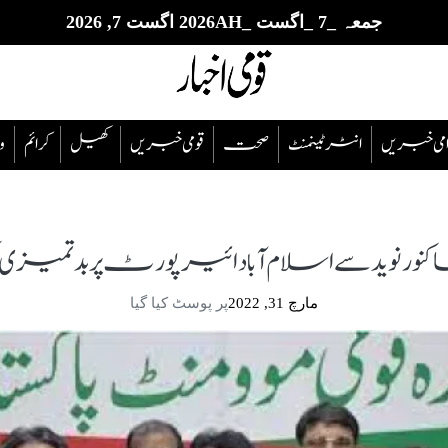
جمعہ _7 _اگست _2026AH اگست 7, 2026
قوامی خبریں
انٹرٹینمنٹ
صحت
قومی خبریں
کھیل
‎کرائم
و
ہنما کنور نوید سے اسلام آباد ائیرپورٹ پر بدتمیزی کی
مارچ 31, 2022
پر پوسٹ کیا گیا