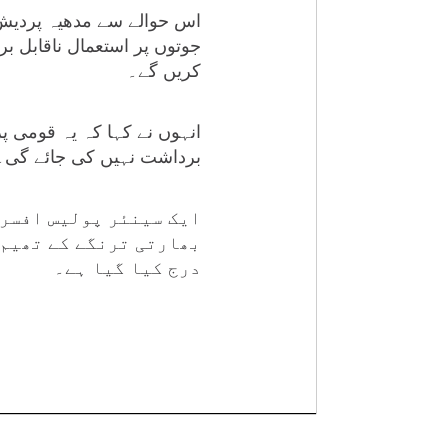
اس حوالے سے مدھیہ پردیش ک
جوتوں پر استعمال ناقابل ب
کریں گے۔
انہوں نے کہا کہ یہ قومی 
برداشت نہیں کی جائے گی۔
ایک سینئر پولیس افسر 
بھارتی ترنگے کے تھیم 
درج کیا گیا ہے۔