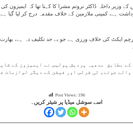
ے وزیر داخلہ ڈاکٹر نروتم مشرا کا کہنا تھا کہ ایمیزون کی 
رداشت ہے، کمپنی ملازمین کے خلاف مقدمہ درج کر لیا گیا ہے
پرچم ایکٹ کی خلاف ورزی ہے جو بے حد تکلیف دہ ہے، بھا
کے مطابق مدھیہ پردیش پولیس نے ایمیزون کے شاپن
والے جوتے، ٹی شرٹس اور فیشن کے دیگر لوازمات ف
Post Views:
196
اسے سوشل میڈیا پر شیئر کریں۔