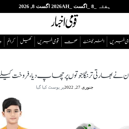
ہفتہ _8 _اگست _2026AH اگست 8, 2026
قوامی خبریں
انٹرٹینمنٹ
صحت
قومی خبریں
کھیل
‎کرائم
و
 نے بھارتی ترنگا جوتوں پر چھاپ دیا، فروخت کیل
جنوری 27, 2022
پر پوسٹ کیا گیا