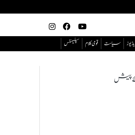
یڈیوز
سیاست
قومی کلام
سپلیمنٹس
ئے پیش