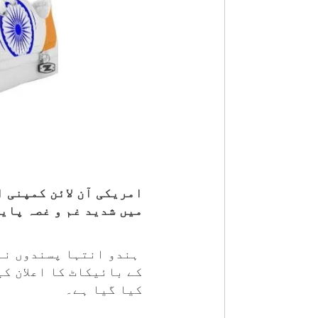
امریکی آن لائن کمپنی 
میں شدید غم و غصہ پای
ہندو انتہا پسندوں نے 
کے بائیکاٹ کا اعلان کی
کیا گیا ہے۔