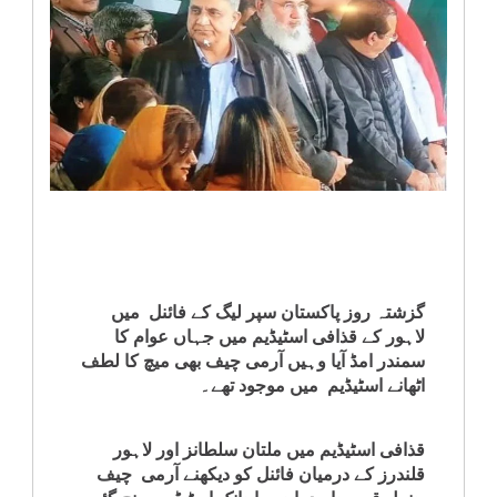
انٹرٹینمنٹ
صحت
قومی
خبریں
کھیل
‎کرائم
گزشتہ روز پاکستان سپر لیگ کے فائنل میں
لاہور کے قذافی اسٹیڈیم میں جہاں عوام کا
سمندر امڈ آیا وہیں آرمی چیف بھی میچ کا لطف
ویڈیوز
اٹھانے اسٹیڈیم میں موجود تھے۔
سیاست
قذافی اسٹیڈیم میں ملتان سلطانز اور لاہور
قلندرز کے درمیان فائنل کو دیکھنے آرمی چیف
قومی