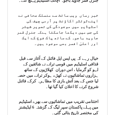
جنرل قمر جاوید باجوہ اچانک اسٹیڈیم پہنچ گئے۔
کلام
خبر رساں ویب سائٹ سے منسلک صحافی نے
سپلیمنٹس
اپنےٹوئٹر اکاؤنٹ پر آرمی چیف کی
اسٹیڈیم میں موجودگی کی تصویر شیئر
کی جس میں دیکھا جاسکتا ہےکہ جنرل قمر
جاوید باجوہ کے ساتھ پاک فوج کے ایک
اور اعلیٰ افسر بھی موجود ہیں۔
خیال رہے کہ پی ایس ایل فائنل کے آغاز سے قبل
قذافی اسٹیڈیم میں قومی ترانے نے شائقین کے
لہو کو گرمایا ، اس دوران کھلاڑیوں کے ساتھ
ہزاروں تماشائیوں نے کھڑے ہوکر ترانے میں حصہ
لیا جس کے بعد آتش بازی کا مظاہرہ کرکے فائنل
شروع کرنے کا اعلان کیا گیا تھا۔
اختتامی تقریب میں تماشائیوں سے بھرے اسٹیڈیم
میں پہلے پاکستان سپر لیگ کے گزشتہ 6 ایڈیشنز
کی مختصر تاریخ بتائی گئی۔