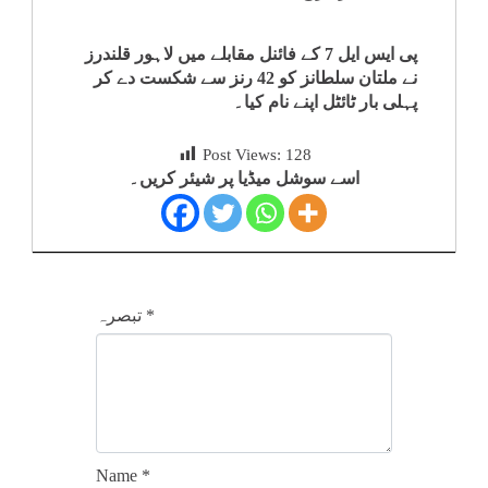
پی ایس ایل 7 کے فائنل مقابلے میں لاہور قلندرز
نے ملتان سلطانز کو 42 رنز سے شکست دے کر
پہلی بار ٹائٹل اپنے نام کیا۔
Post Views:
128
اسے سوشل میڈیا پر شیئر کریں۔
*
تبصرہ
Name
*