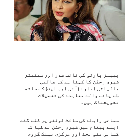
انٹرٹینمنٹ
صحت
قومی
خبریں
کھیل
پیپلز پارٹی کی نائب صدر اور سینیٹر
شیری رحمٰن کا کہنا ہے کہ عالمی
‎کرائم
مالیاتی ادارے (آئی ایم ایف) کے ساتھ
طے پانے والے معاہدے کی تفصیلات
تشویشناک ہیں۔
ویڈیوز
سیاست
سماجی رابطے کی سائٹ ٹوئٹر پر کئے گئے
اپنے پیغام میں شیری رحمٰن نے کہا کہ
کہانی منی بجٹ اور مرکزی بینک گروی
قومی