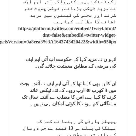
رکھنے تک نہیں رکتی بلکہ آئی ایم ایف
کلام
نے مزید ٹیکس بڑھانے، ٹیکس چھوٹ ختم
کرنے اور بجلی کی قیمتوں میں مزید
اضافے کا مطالبہ کیا ہے۔
سپلیمنٹس
https://platform.twitter.com/embed/Tweet.html?
dnt=false&embedId=twitter-widget-
tsVersion=0a8eea3%3A1643743420422&width=550px
انہو ں نے مزید کہا کہ حکومت اب آئی ایم ایف
کی مرضی کے مطابق معیشت چلائے گی۔
ان کا یہ بھی کہنا تھا کہ آئی ایم ایف نے آئندہ بجٹ
میں 4 کھرب 30 ارب روپے کے نئے ٹیکس عائد
کرنے کا کہا ہے، اس کا مطلب ہے آئندہ سال تک
مہنگائی کم ہونے کا کوئی امکان ہی نہیں۔
پیپلز پارٹی کی رہنما نے کہا کہ
مہنگائی پہلے ہی 13 فیصد ہے جو دو سال
کی بلند ترین سطح پر ہے۔