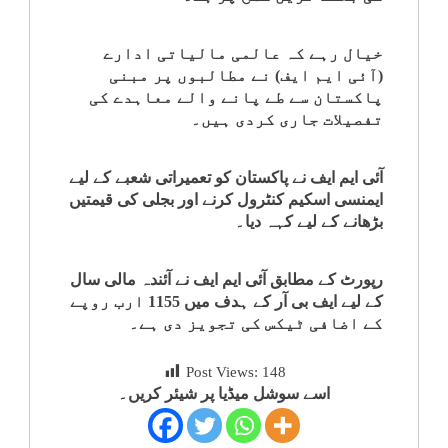
خیال رہے کہ عالمی مالیاتی ادارے
(آئی ایم ایف) نے مطالبوں پر مبنی
پاکستان سے طے پانے والے معاہدے کی
تفصیلات جاری کردی ہیں۔
آئی ایم ایف نے پاکستان کو تعمیراتی شعبے کے لیے
ایمنسی اسکیم کنٹرول کرنے اور بجلی کی قیمتیں
بڑھانے کے لیے کہہ دیا۔
رپورٹ کے مطابق آئی ایم ایف نے آئندہ مالی سال
کے لیے ایف بی آر کے ہدف میں 1155 ارب روپے
کے اضافی ٹیکس کی تجویز دی ہے۔
Post Views:
148
اسے سوشل میڈیا پر شیئر کریں۔