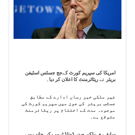
انٹرٹینمنٹ
صحت
قومی
خبریں
کھیل
امریکا کی سپریم کورٹ کےجج جسٹس اسٹیفن
بریئر نے ریٹائرمنٹ کا اعلان کر دیا۔
‎کرائم
غیر ملکی خبر رساں ادارے کے مطابق
ویڈیوز
جسٹس بریئر کی جون میں سپریم کورٹ کی
موجودہ مدت کے اختتام پر ریٹائرمنٹ
سیاست
متوقع ہے۔
قومی
سابق ری پبلکن صدر ڈونلڈ ٹرمپ کی جانب سے