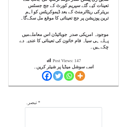
تعینات کیے گئے سپریم کورٹ کے جج جسٹس
کلام
بریئرکی ریٹائرمنٹ کے بعد ڈیموکریٹس کو اہم
ترین پوزیشن پر جج تعیناتی کا موقع مل سکےگا۔
سپلیمنٹس
موجودہ امریکی صدر جوبائیڈن اس معاملےمیں
پہلے ہی سیاہ فام خاتون کی تعیناتی کا عندیہ دے
چکےہیں۔
Post Views:
147
اسے سوشل میڈیا پر شیئر کریں۔
*
تبصرہ