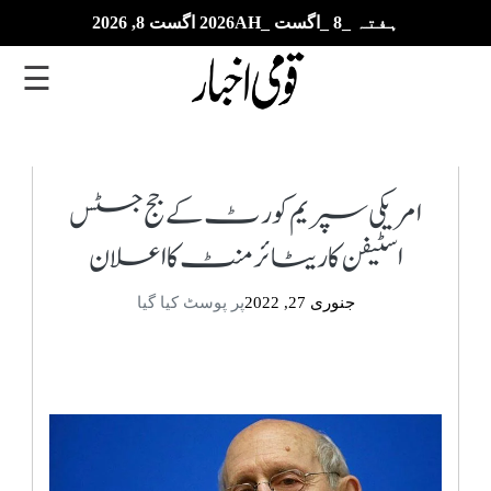
ہفتہ _8 _اگست _2026AH اگست 8, 2026
☰
تازہ
ترین
امریکی سپریم کورٹ کےجج جسٹس
اسٹیفن کا ریٹائرمنٹ کا اعلان
ای
پیپر
جنوری 27, 2022
پر پوسٹ کیا گیا
بزنس
بین
الاقوامی
خبریں