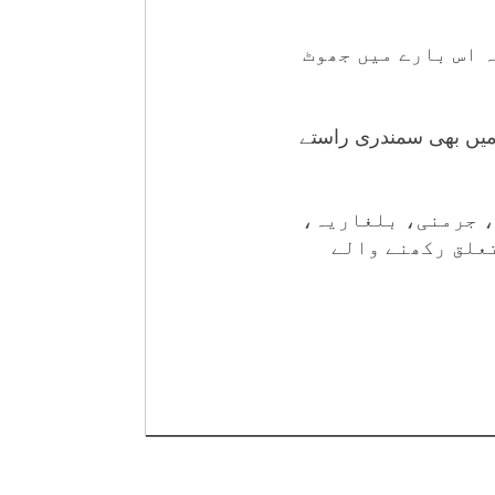
ہ اس بارے میں جھوٹ
 میں بھی سمندری راستے
، جرمنی، بلغاریہ،
علق رکھنے والے