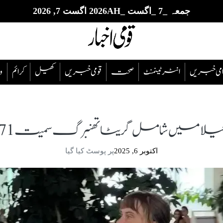
جمعہ _7 _اگست _2026AH اگست 7, 2026
قوامی خبریں
انٹرٹینمنٹ
صحت
قومی خبریں
کھیل
‎کرائم
و
 گریٹا تھنبرگ سمیت 171 کارکنان کو ڈی پورٹ کر دیا
اکتوبر 6, 2025
پر پوسٹ کیا گیا