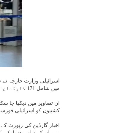
اسرائیلی وزارت خارجہ نے س
میں شامل 171 کارکنان کو ڈی پورٹ کر دیا گیا ہے۔
ان تصاویر میں دیکھا جا سک
کشتیوں کو اسرائیلی فورسز نے روک لیا تھا اور 470
اخبار گارڈین کی رپورٹ کے م
میں ان کے ساتھ بدسلوکی 