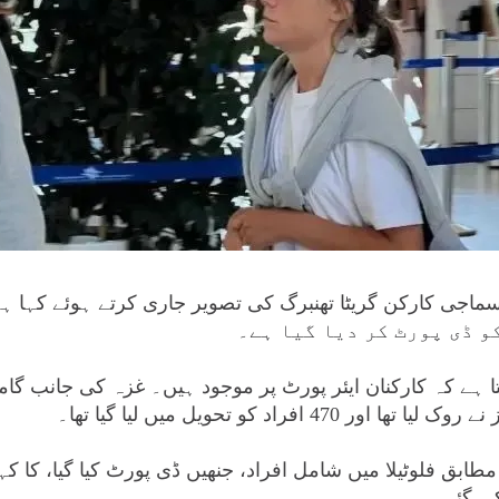
ماجی کارکن گریٹا تھنبرگ کی تصویر جاری کرتے ہوئے کہا ہے
تا ہے کہ کارکنان ایئر پورٹ پر موجود ہیں۔ غزہ کی جانب گام
 افراد کو تحویل میں لیا گیا تھا۔
طابق فلوٹیلا میں شامل افراد، جنھیں ڈی پورٹ کیا گیا، کا کہ
کی گئی۔