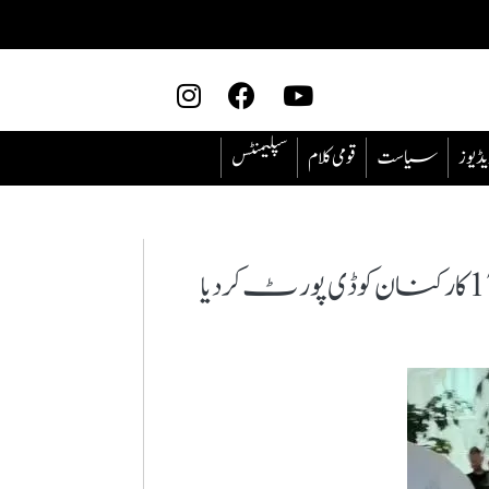
یڈیوز
سیاست
قومی کلام
سپلیمنٹس