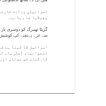
اسرائیلی وزارت خارجہ ن
پھیلایا جا رہا ہے۔
گریٹا تھنبرگ کو دوسری با
سے غزہ پہنچنے کی کوشش
اسرائیل کا کہنا ہے کہ
لتھوانیا، آسٹریا، لگ
کارکنان کو یونان اور 