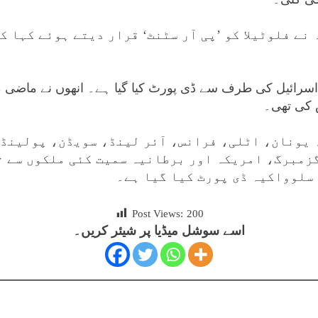
ے فلوٹیلا کو ’پی آر سٹنٹ‘ قرار دیتے ہوئے کہا ک
ر اسرائیل کی طرف سے ڈی پورٹ کیا گیا ہے۔ انھوں نے ماضی
 کی تھی۔
 یونان، اٹلی، فرانس، آئر لینڈ، سویڈن، پولینڈ
زمبرگ، امریکہ اور برطانیہ سمیت کئی ملکوں سے ت
سلوواکیہ ڈی پورٹ کیا گیا ہے۔
Post Views:
200
اسے سوشل میڈیا پر شیئر کریں۔