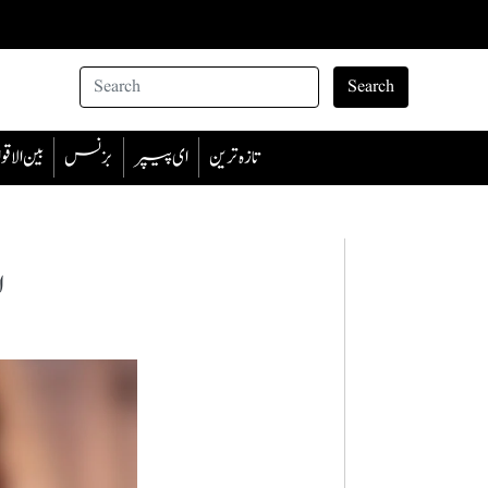
Search
تازہ ترین
ای پیپر
بزنس
بین الا
ا