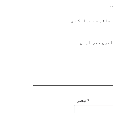
۔
 جانب سے مبارک دی
اموں میں اپنی
*
تبصرہ