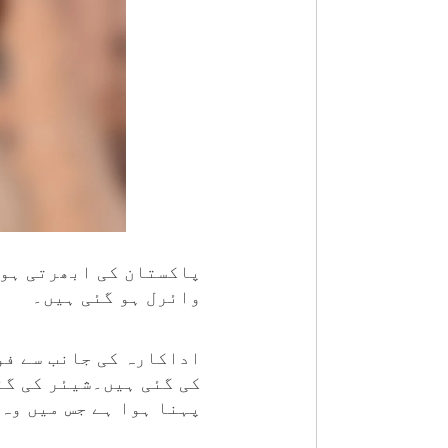
پاکستان کی ابھرتی ہو
وائرل ہو گئی ہیں۔
اداکارہ کی جانب سے فو
کی گئی ہیں۔شیئر کی گئ
پہنا ہوا ہے جس میں وہ