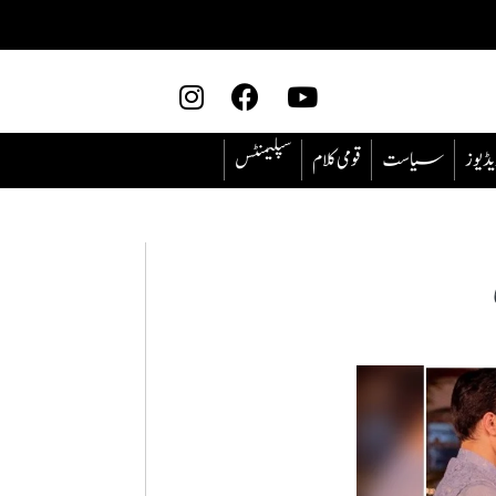
یڈیوز
سیاست
قومی کلام
سپلیمنٹس