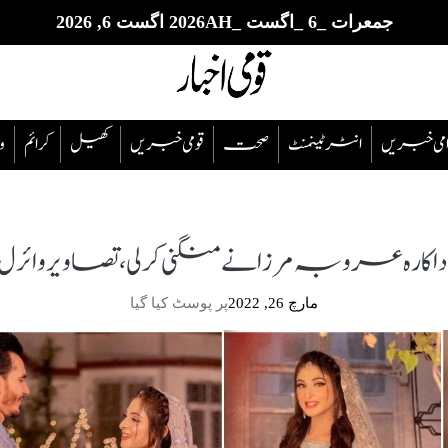
جمعرات _6 _اگست _2026AH اگست 6, 2026
قوامی خبریں
انٹرٹینمنٹ
صحت
قومی خبریں
کھیل
‎کرائم
و
داکارہ عروبہ مرزا نے منگنی کرلی، تصاویر وائرل
مارچ 26, 2022
پر پوسٹ کیا گیا