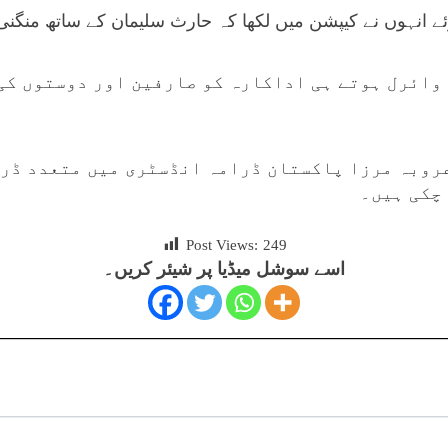
ئے انہوں نے کیپشن میں لکھا کہ حارث سلیمان کے ساتھ منگنی
وائرل ہوتے ہی اداکارہ کو صارفین اور دوستوں کی
روبہ مرزا پاکستان ڈرامہ انڈسٹری میں متعدد ڈر
چکی ہیں۔
Post Views:
249
اسے سوشل میڈیا پر شیئر کریں۔