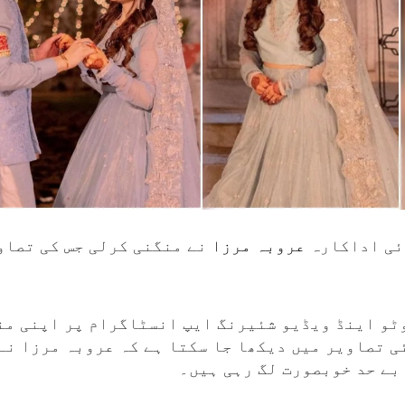
ئی اداکارہ
عروبہ مرزا
نے منگنی کرلی جس کی تصاو
ٹو اینڈ ویڈیو شئیرنگ ایپ انسٹاگرام پر اپنی من
ی تصاویر میں دیکھا جا سکتا ہے کہ عروبہ مرزا نے
 بے حد خوبصورت لگ رہی ہیں۔