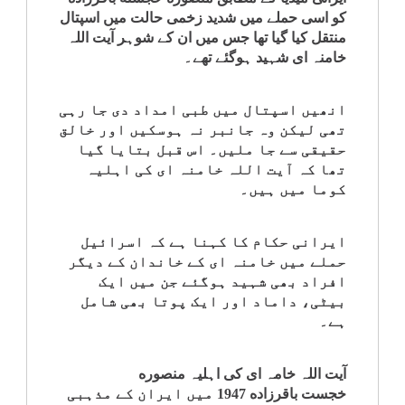
کو اسی حملے میں شدید زخمی حالت میں اسپتال
کلام
منتقل کیا گیا تھا جس میں ان کے شوہر آیت اللہ
خامنہ ای شہید ہوگئے تھے۔
سپلیمنٹس
انھیں اسپتال میں طبی امداد دی جا رہی
تھی لیکن وہ جانبر نہ ہوسکیں اور خالق
حقیقی سے جا ملیں۔ اس قبل بتایا گیا
تھا کہ آیت اللہ خامنہ ای کی اہلیہ
کوما میں ہیں۔
ایرانی حکام کا کہنا ہے کہ اسرائیل
حملے میں خامنہ ای کے خاندان کے دیگر
افراد بھی شہید ہوگئے جن میں ایک
بیٹی، داماد اور ایک پوتا بھی شامل
ہے۔
آیت اللہ خامہ ای کی اہلیہ منصوره
خجست باقرزاده 1947 میں ایران کے مذہبی