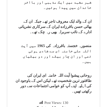
شہر مشہد میں ایک مذہبی اور بااثر
خاندان میں پیدا ہوئیں۔
ان کے والد ایک معروف تاجر تھے جبکہ ان کے
بھائی حسن باقرزاده ایران کے سرکاری نشریاتی
ادارے کے نائب سربراہ بھی رہ چکے تھے۔
منصورہ خجستہ باقرزادہ کی 1965 میں آیت
اللہ علی خامنہ ای سے شادی ہوئی
تھی اور ان چار بیٹے اور دو بیٹیاں
ہیں۔
روحانی پیشوا آیت اللہ خامنہ ای ایران کی
طاقتور ترین شخصیت تھے لیکن اس کے باوجود ان
کی اہلیہ اپنے آپ کو عوامی اجتماعات سے دور
رکھتی تھیں۔
Post Views:
130