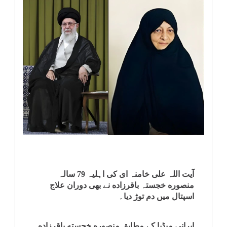
انٹرٹینمنٹ
صحت
قومی
خبریں
کھیل
‎کرائم
ویڈیوز
آیت اللہ علی خامنہ ای کی اہلیہ 79 سالہ
منصوره خجستہ باقرزاده نے بھی دوران علاج
سیاست
اسپتال میں دم توڑ دیا۔
قومی
ایرانی میڈیا کے مطابق منصوره خجسته باقرزاده