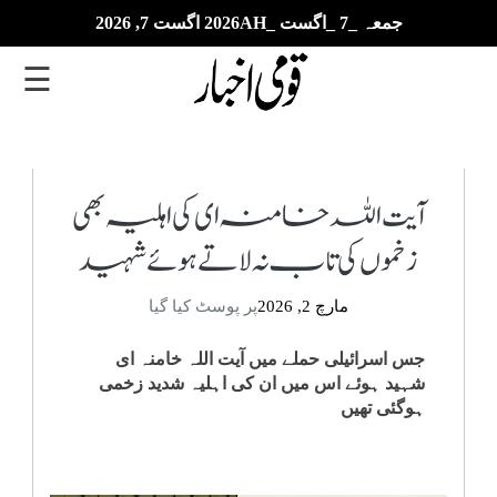
جمعہ _7 _اگست _2026AH اگست 7, 2026
☰
تازہ
ترین
آیت اللہ خامنہ ای کی اہلیہ بھی
زخموں کی تاب نہ لاتے ہوئے شہید
ای
پیپر
مارچ 2, 2026
پر پوسٹ کیا گیا
بزنس
جس اسرائیلی حملے میں آیت اللہ خامنہ ای
شہید ہوئے اس میں ان کی اہلیہ شدید زخمی
بین
ہوگئی تھیں
الاقوامی
خبریں