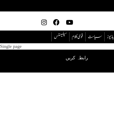
یڈیوز
سیاست
قومی کلام
سپلیمنٹس
Single page
رابطہ کریں