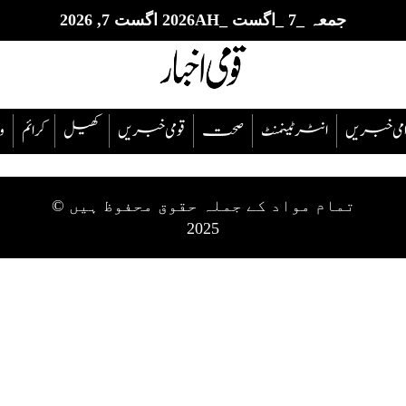
جمعہ _7 _اگست _2026AH اگست 7, 2026
قوامی خبریں
انٹرٹینمنٹ
صحت
قومی خبریں
کھیل
‎کرائم
و
تمام مواد کے جملہ حقوق محفوظ ہیں ©
2025