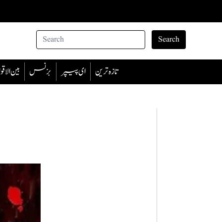
Search
تازہ ترین
ای پیپر
بزنس
بین الا