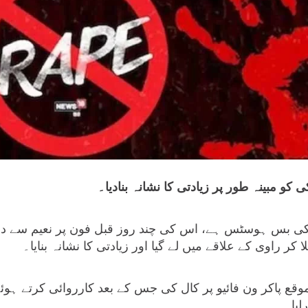
کو مبینہ طور پر زیادتی کا نشانہ بنادیا۔
ڑکی بس ہوسٹس ہے، اس کی چند روز قبل فون پر نعیم سے 
 کر راوی کے علاقے میں لے گیا اور زیادتی کا نشانہ بنایا۔
قع پاکر ون فائیو پر کال کی جس کے بعد کارروائی کرتے ہوئے
لیا۔