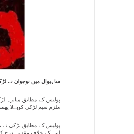
ساہیوال میں نوجوان نے لڑکی 
پولیس کے مطابق متاثرہ ل
ملزم نعیم لڑکی کوبہلا پھسلا
پولیس کے مطابق لڑکی نے مو
اس کے خلاف مقدمہ درج کر