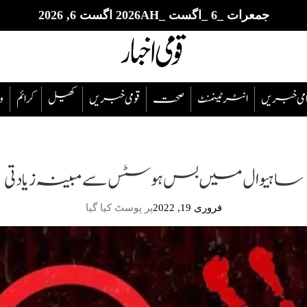
جمعرات _6 _اگست _2026AH اگست 6, 2026
قوامی خبریں
انٹرٹینمنٹ
صحت
قومی خبریں
کھیل
‎کرائم
و
ساہیوال میں بس ہوسٹس سے مبینہ زیادتی
فروری 19, 2022
پر پوسٹ کیا گیا