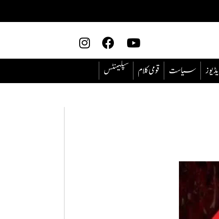
یڈیوز
سیاست
قومی کلام
سپلیمنٹس