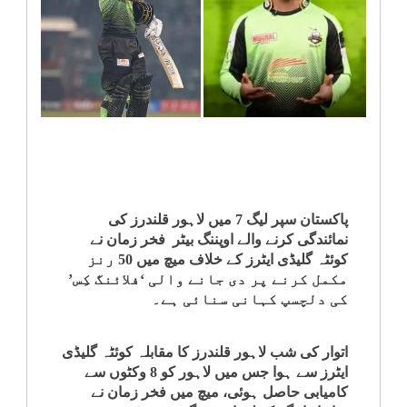
انٹرٹینمنٹ
صحت
قومی
خبریں
کھیل
پاکستان سپر لیگ 7 میں لاہور قلندرز کی
نمائندگی کرنے والے اوپننگ بیٹر فخر زمان نے
‎کرائم
کوئٹہ گلیڈی ایٹرز کے خلاف میچ میں 50 رنز
مکمل کرنے پر دی جانے والی ‘فلائنگ کِس’
کی دلچسپ کہانی سنائی ہے۔
ویڈیوز
سیاست
اتوار کی شب لاہور قلندرز کا مقابلہ کوئٹہ گلیڈی
ایٹرز سے ہوا جس میں لاہور کو 8 وکٹوں سے
کامیابی حاصل ہوئی، میچ میں فخر زمان نے
قومی