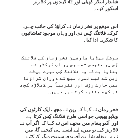
شاندار اننگز کھیلی اور 42 گیندوں پر 53 رنز
کلام
اسکور کیے۔
سپلیمنٹس
اس موقع پر فخر زمان نے کراؤڈ کی جانب چہرہ
کرکے فلائنگ کِس دی اور وہاں موجود تماشائیوں
کا شکریہ ادا کیا۔
سوشل میڈیا صارفین فخر زمان کی فلائنگ
کِس پر متجسس تھے جس پر اب کرکٹر نے
بتایا ہے کہ وہ فلائنگ کِس میرے بیٹے
زین کے لیے تھی، میچ کے دوران گراؤنڈ
میں حارث رؤف اور تقریباً ہر کھلاڑی کچھ
نہ کچھ منفرد کرتے رہے ہیں۔
فخر زمان نے کہا کہ زین نے مجھے ایک کارٹون کی
ویڈیو بھیجی جو اسی طرح فلائنگ کِس کرتا ہے
اور آڈیو پیغام میں مجھے اس نے کہا کہ اگر آپ نے
50 رنز کیے تو میرے لیے ایسے ہی کیجیے گا، میں
نے وہ پیغام شاہین آفریدی سمیت دیگر کرکٹرز