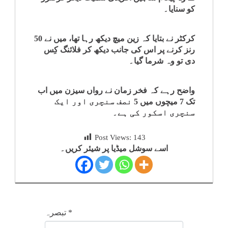
کو سنایا۔
کرکٹر نے بتایا کہ زین میچ دیکھ رہا تھا، میں نے 50
رنز کرنے پر اس کی جانب دیکھ کر فلائنگ کِس
دی تو وہ شرما گیا۔
واضح رہے کہ فخر زمان نے رواں سیزن میں اب
تک 7 میچوں میں 5 نصف سنچری اور ایک
سنچری اسکور کی ہے۔
Post Views:
143
اسے سوشل میڈیا پر شیئر کریں۔
*
تبصرہ