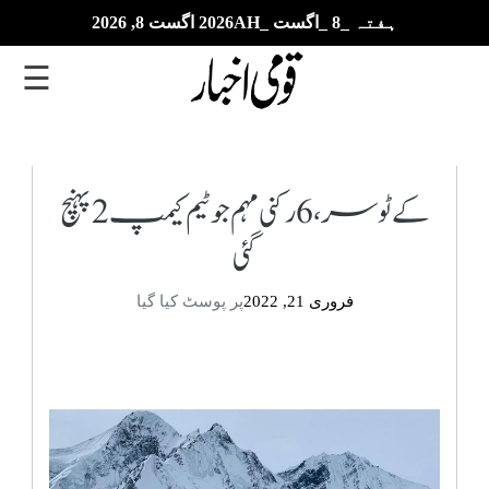
ہفتہ _8 _اگست _2026AH اگست 8, 2026
☰
تازہ
ترین
کے ٹو سر، 6 رکنی مہم جو ٹیم کیمپ 2 پہنچ
گئی
ای
پیپر
فروری 21, 2022
پر پوسٹ کیا گیا
بزنس
بین
الاقوامی
خبریں