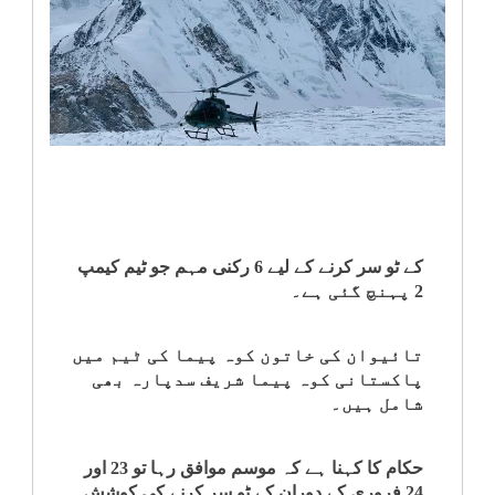
انٹرٹینمنٹ
صحت
قومی
خبریں
کھیل
کے ٹو سر کرنے کے لیے 6 رکنی مہم جو ٹیم کیمپ
2 پہنچ گئی ہے۔
‎کرائم
تائیوان کی خاتون کوہ پیما کی ٹیم میں
ویڈیوز
پاکستانی کوہ پیما شریف سدپارہ بھی
شامل ہیں۔
سیاست
حکام کا کہنا ہے کہ موسم موافق رہا تو 23 اور
قومی
24 فروری کے دوران کے ٹو سر کرنے کی کوشش