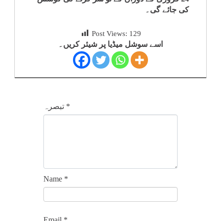
کی جائے گی۔
کلام
Post Views:
129
سپلیمنٹس
اسے سوشل میڈیا پر شیئر کریں۔
*
تبصرہ
Name
*
Email
*