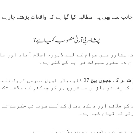
ب سے بھی یہ مطالبہ کیا گیا ہے کہ واقعات بڑھتے جارہے
پشاور بی آر ٹی منصوبہ کیا ہے؟
 پشاور میں عوام کے لیے لاہور، اسلام آباد اور مل
م دہ سفری سہولت فراہم کی گئی ہے۔
اس منصوبے کے تحت پشاور شہر کے بیچوں بیچ 27 کلومیٹر طویل خ
 کارخانو بازار سے شروع ہو کر چمکنی کے علاقے تک 
 کو چلانے اور دیکھ بھال کے لیے صوبائی حکومت نے 
ٹی کا قیام کیا ہے۔
یں سات روٹس پر بسیں چلائی جارہی ہیں۔