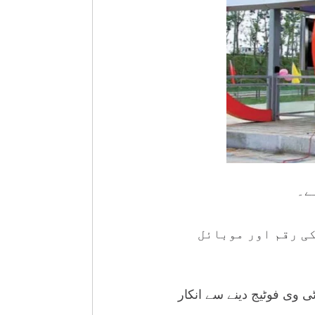
ے۔
سے یونیوسٹی ٹاون جاتے ہوئے خاتون کے پرس سے 95 ہزار کی رقم اور موبائل
 وی فوٹیج دینے سے انکار