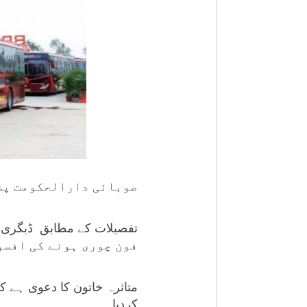
صوبائی دارالحکومت پشا
فون چوری ہونے کی افسو
متاثرہ خاتون کا دعوی ہے ک
کردیا۔