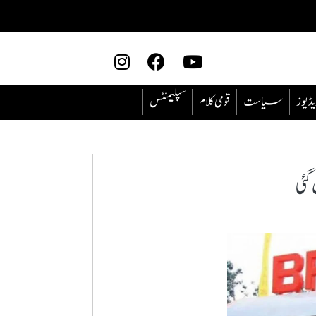
یڈیوز
سیاست
قومی کلام
سپلیمنٹس
ئی