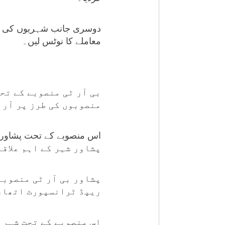
دوسری جانب شہریوں کی جان
معاملے کا نوٹس لیں۔
بی آر ٹی منصوبے کے تحت
منصوبوں کی طرز پر آرا
پشاور شہر کے اہم علاقے
پشاور بی آر ٹی منصوبے
ریپڈ ٹرانسپورٹ اتھار
اس منصوبے کے تحت شہر م