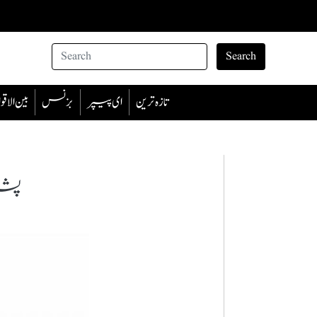
Search
تازہ ترین
ای پیپر
بزنس
بین الا
پشا