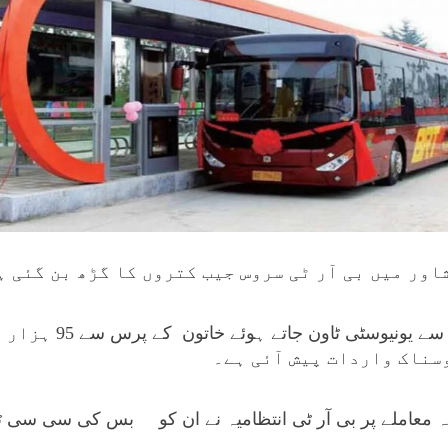
ور میں بی آر ٹی سروس جیب کتروں کا گڑھ بن گئی ہ
تفصیلات کے مطابق ڈبگری 
سناک واردات پیش آئی ہے۔
ہ معاملے پر بی آر ٹی انتظامیہ نے ان کو بس کی سی سی ٹی