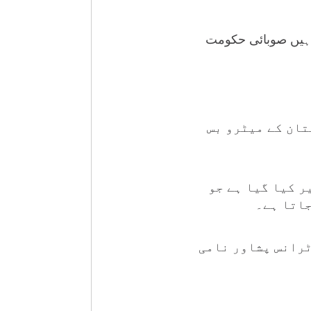
 ہیں صوبائی حکومت
تان کے میٹرو بس
صوصی ٹریک تعمیر کیا گیا ہے جو
جاتا ہے۔
ٹرانس پشاور نامی