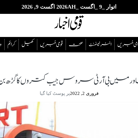
اتوار _9 _اگست _2026AH اگست 9, 2026
قوامی خبریں
انٹرٹینمنٹ
صحت
قومی خبریں
کھیل
‎کرائم
و
ور میں بی آر ٹی سروس جیب کتروں کا گڑھ بن گ
فروری 2, 2022
پر پوسٹ کیا گیا