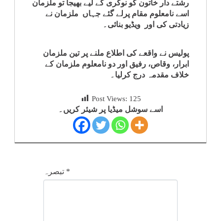
رشتے دار خاتون کو نوکری کے لیے بھیجا تو ملزمان
کلام
اسے نامعلوم مقام پرلے گئے جہاں ملزمان نے
زیادتی کی اور ویڈیو بنائی۔
سپلیمنٹس
پولیس نے واقعے کی اطلاع ملنے پر تین ملزمان
ابرار، وقاص، رفیق اور دو نامعلوم ملزمان کے
خلاف مقدمہ درج کرلیا۔
Post Views:
125
اسے سوشل میڈیا پر شیئر کریں۔
*
تبصرہ