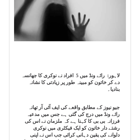
انٹرٹینمنٹ
صحت
قومی
خبریں
کھیل
لاہور: رائے ونڈ میں 5 افراد نے نوکری کا جھانسہ
دے کر خاتون کو مبینہ طور پر زیادتی کا نشانہ
‎کرائم
بنادیا۔
ویڈیوز
جیو نیوز کے مطابق واقعے کی ایف آئی آر تھانہ
رائے ونڈ میں درج کی گئی ہے جس میں مدعیہ
سیاست
فرزانہ بی بی کا کہنا ہے کہ ملزمان نے اس کی
رشتے دار خاتون کو ایک فیکٹری میں نوکری
دلوانے کی یقین دہانی کرائی جب اس نے اپنی
قومی