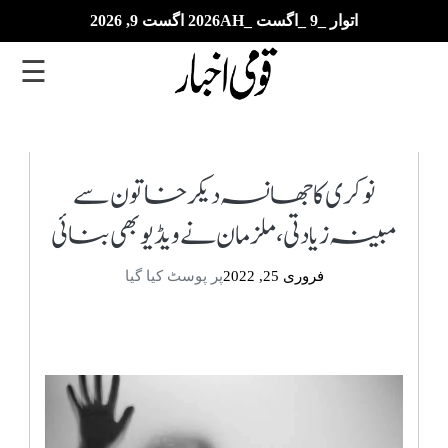
اتوار _9 _اگست _2026AH اگست 9, 2026
☰
تازہ
ترین
نوکری کا جھانسہ دیکر خاتون سے
مبینہ زیادتی، ملزمان نے ویڈیو بھی بنائی
ای
پیپر
فروری 25, 2022
پر پوسٹ کیا گیا
بزنس
بین
الاقوامی
خبریں