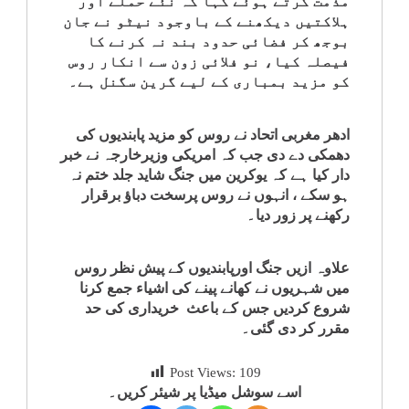
مذمت کرتے ہوئے کہا کہ نئے حملے اور
ہلاکتیں دیکھنے کے باوجود نیٹو نے جان
بوجھ کر فضائی حدود بند نہ کرنے کا
فیصلہ کیا، نو فلائی زون سے انکار روس
کو مزید بمباری کے لیے گرین سگنل ہے۔
ادھر مغربی اتحاد نے روس کو مزید پابندیوں کی
دھمکی دے دی جب کہ امریکی وزیرخارجہ نے خبر
دار کیا ہے کہ یوکرین میں جنگ شاید جلد ختم نہ
ہو سکے ، انہوں نے روس پرسخت دباؤ برقرار
رکھنے پر زور دیا۔
علاوہ ازیں جنگ اورپابندیوں کے پیش نظر روس
میں شہریوں نے کھانے پینے کی اشیاء جمع کرنا
شروع کردیں جس کے باعث خریداری کی حد
مقرر کر دی گئی۔
Post Views:
109
اسے سوشل میڈیا پر شیئر کریں۔