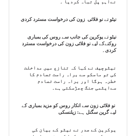
نےاہم پل تباہ کردیا ۔
کلام
نیٹو نے نو فلائی زون کی درخواست مسترد کردی
سپلیمنٹس
نیٹو نے یوکرین کی جانب سے روس کی بمباری
روکنےکے لیے نو فلائی زون کی درخواست مسترد
کردی۔
نیٹوچیف نے کہا کہ تنازع میں مداخلت
کی تو ماسکو سے براہ راست تصادم کا
خطرہ ہوگا اور براہ راست تصادم
سےایٹمی جنگ چھڑسکتی ہے۔
نو فلائی زون سے انکار روس کو مزید بمباری کے
لیے گرین سگنل ہے: زیلنسکی
یوکرین کے صدر نے نیٹو کے بیان کی