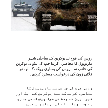
انٹرٹینمنٹ
صحت
قومی
خبریں
کھیل
روس کی فوج نے یوکرین کے ساحلی شہر
ماریوپول کا محاصرہ کرلیا جب کہ نیٹو نے یوکرین
‎کرائم
کی جانب سے روس کی بمباری روکنےکے لیے نو
فلائی زون کی درخواست مسترد کردی۔
ویڈیوز
روسی فوج کی جانب سے ماریوپول کا
سیاست
محاصرہ کرنے کے بعد یوکرین کے ایک اور
شہر ارپن کے وسط کی طرف پیش قدمی جاری
ہے جسے روکنے کے لیے یوکرینی فوج
قومی