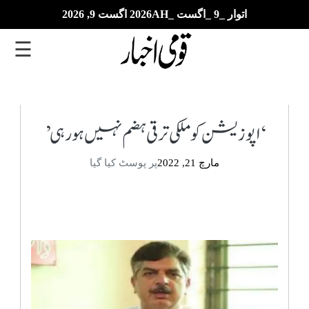
اتوار _9 _اگست _2026AH اگست 9, 2026
☰
تازہ
ترین
‘اپوزیشن کو ملکی ترقی ہضم نہیں ہورہی’
ای
مارچ 21, 2022
پر پوسٹ کیا گیا
پیپر
بزنس
بین
الاقوامی
خبریں