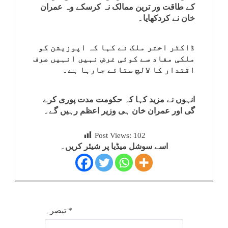
کے طاقت ور ترین ممالک نہ کرسکے وہ عمران
خان نے کردکھایا۔
ڈاکٹر اختر ملک نے کہا کہ اپوزیشن کو
ملکی مفاد سے کوئی غرض نہیں انہیں صرف
اقتدار کا لالچ ستائے جارہا ہے۔
انہوں نے مزید کہا کہ حکومت مدت پوری کرے
گی اور عمران خان ہی وزیر اعظم رہیں گے۔
Post Views:
102
اسے سوشل میڈیا پر شیئر کریں۔
*
تبصرہ