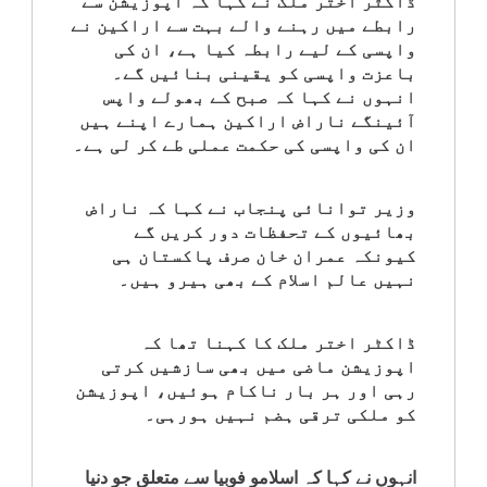
ڈاکٹر اختر ملک نے کہا کہ اپوزیشن سے
کلام
رابطے میں رہنے والے بہت سے اراکین نے
واپسی کے لیے رابطہ کیا ہے، ان کی
باعزت واپسی کو یقینی بنائیں گے۔
سپلیمنٹس
انہوں نے کہا کہ صبح کے بھولے واپس
آئینگے ناراض اراکین ہمارے اپنے ہیں
ان کی واپسی کی حکمت عملی طے کر لی ہے۔
وزیر توانائی پنجاب نے کہا کہ ناراض
بھائیوں کے تحفظات دور کریں گے
کیونکہ عمران خان صرف پاکستان ہی
نہیں عالم اسلام کے بھی ہیرو ہیں۔
ڈاکٹر اختر ملک کا کہنا تھا کہ
اپوزیشن ماضی میں بھی سازشیں کرتی
رہی اور ہر بار ناکام ہوئیں، اپوزیشن
کو ملکی ترقی ہضم نہیں ہورہی۔
انہوں نے کہا کہ اسلامو فوبیا سے متعلق جو دنیا