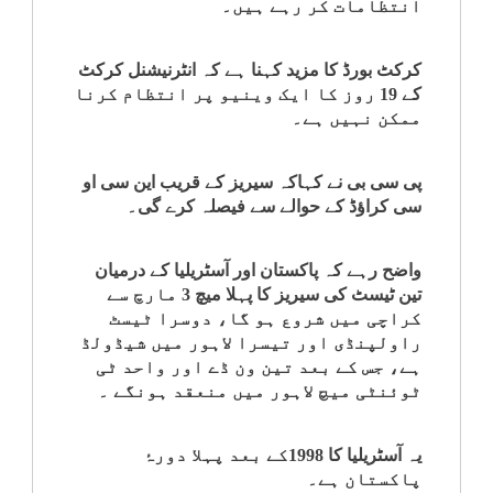
انتظامات کر رہے ہیں۔
کلام
کرکٹ بورڈ کا مزید کہنا ہے کہ انٹرنیشنل کرکٹ
سپلیمنٹس
کے 19 روز کا ایک وینیو پر انتظام کرنا
ممکن نہیں ہے۔
پی سی بی نے کہاکہ سیریز کے قریب این سی او
سی کراؤڈ کے حوالے سے فیصلہ کرے گی۔
واضح رہے کہ پاکستان اور آسٹریلیا کے درمیان
تین ٹیسٹ کی سیریز کا پہلا میچ 3 مارچ سے
کراچی میں شروع ہو گا، دوسرا ٹیسٹ
راولپنڈی اور تیسرا لاہور میں شیڈولڈ
ہے، جس کے بعد تین ون ڈے اور واحد ٹی
ٹوئنٹی میچ لاہور میں منعقد ہونگے ۔
یہ آسٹریلیا کا 1998کے بعد پہلا دورۂ
پاکستان ہے۔