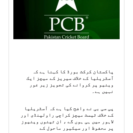
انٹرٹینمنٹ
صحت
قومی
خبریں
کھیل
پاکستان کرکٹ بورڈ کا کہنا ہے کہ
آسٹریلیا کے خلاف سیریز کے میچز ایک
‎کرائم
وینیو پر کروانے کی تجویز زیر غور
نہیں ہے۔
ویڈیوز
پی سی بی نے واضح کیا ہے کہ آسٹریلیا
سیاست
کے خلاف ٹیسٹ میچز کراچی راولپنڈی اور
لاہور میں ہی ہوں گے ، ان تینوں وینیوز
پر محفوظ اور سیکیور ماحول کے
قومی