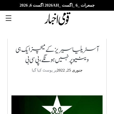
جمعرات _6 _اگست _2026AH اگست 6, 2026
☰
تازہ
ترین
آسٹریلیا سیریز کے میچز ایک ہی
وینیو پر نہیں ہونگے، پی سی بی
ای
پیپر
جنوری 25, 2022
پر پوسٹ کیا گیا
بزنس
بین
الاقوامی
خبریں